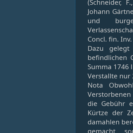
(Schneider, 
Johann Gärtne
und burge
Verlassenschaf
Concl. fin. Inv.
Dazu gelegt
befindlichen
Summa 1746 lb
Verstallte nur 
Nota Obwohl
Verstorbenen 
die Gebühr e
Kürtze der Z
damahlen bere
gemacht, so