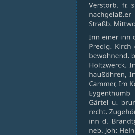
Verstorb. fr. 
nachgelaß.er
Straßb. Mittwo
Inn einer inn 
Predig. Kirch
bewohnend. be
Holtzwerck. 
haußöhren, In
Cammer, Im Ke
Eÿgenthumb e
Gärtel u. bru
recht. Zugehörd
inn d. Brandt
neb. Joh: Hei