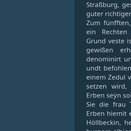
Straßburg, ge
guter richtige
Zum fünfften,
ein Rechten
Grund veste i
gewißen erh
denominirt u
undt befohlen
einem Zedul 
setzen wird,
Erben seÿn sol
Sie die frau 
Erben hiemit 
Höllbeckin, h