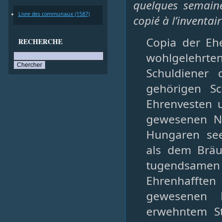
quelques semaine
Livre des communaux (1587)
copié à l’inventair
Copia der Eh
RECHERCHE
wohlgelehrte
Schuldiener
gehörigen Sc
Ehrenvesten 
gewesenen No
Hungaren see
als dem Brä
tugendsamen 
Ehrenhafft
gewesenen 
erwehntem St