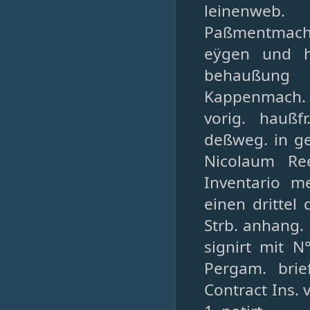
leinenweb.
Paßmentmache
eÿgen und h
behaußung 
Kappenmach. d.
vorig. haußf
deßweg. in ge
Nicolaum Ree
Inventario m
einen drittel
Strb. anhang. 
signirt mit N
Pergam. brie
Contract Ins. 