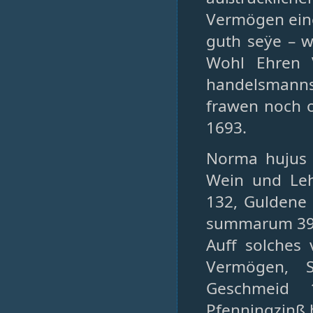
Vermögen eine
guth seÿe – w
Wohl Ehren 
handelsmanns 
frawen noch o
1693.
Norma hujus i
Wein und Leh
132, Guldene 
summarum 39
Auff solches
Vermögen, S
Geschmeid 
Pfenningzinß