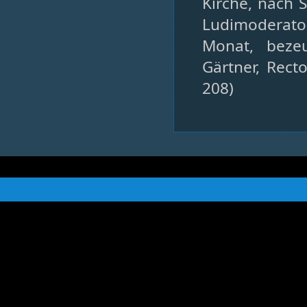
Kirche, nach 
Ludimoderator
Monat, beze
Gärtner, Rect
208)