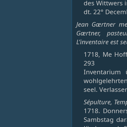
des Wittwers i
dt. 22° Decem
Jean Gærtner me
Gærtner, paste
L’inventaire est s
1718, Me Hoff
293
Inventarium
wohlgelehrten
seel. Verlasse
Sépulture, Temp
1718. Donners
Sambstag dara