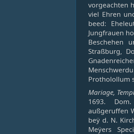
vorgeachten he
viel Ehren u
beed: Eheleut
Jungfrauen ho
Beschehen un
Straßburg, D
Gnadenrei
Menschwerdung
Protholollum
Mariage, Temple
1693. Dom.
außgeruffen W
beÿ d. N. Kirc
Meÿers Spec