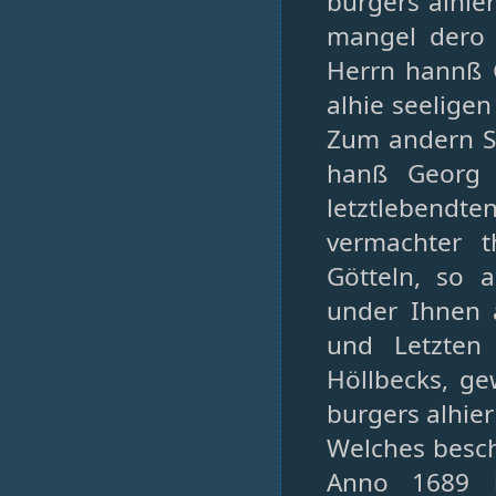
burgers alhie
mangel dero I
Herrn hannß 
alhie seelige
Zum andern S
hanß Georg 
letztlebendte
vermachter t
Götteln, so 
under Ihnen 
und Letzten
Höllbecks, g
burgers alhier
Welches besc
Anno 1689 i