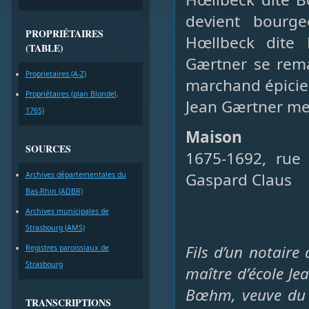
devient bourge
PROPRIÉTAIRES
Hœllbeck dite
(TABLE)
Gærtner se rema
Proprietaires (A-Z)
marchand épicier
Propriétaires (plan Blondel,
Jean Gærtner me
1765)
Maison
SOURCES
1675-1692, rue 
Gaspard Claus
Archives départementales du
Bas-Rhin (ADBR)
Archives municipales de
Strasbourg (AMS)
Fils d’un notaire
Registres paroissiaux de
Strasbourg
maître d’école J
Bœhm, veuve du b
TRANSCRIPTIONS