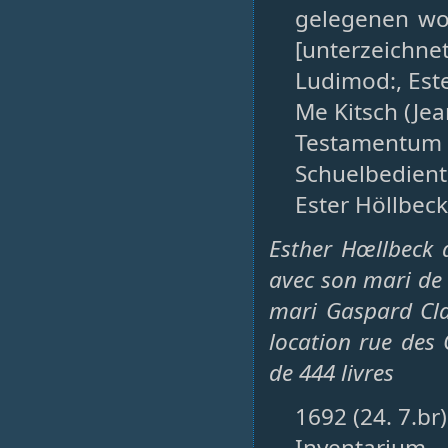
gelegenen wo
[unterzeichne
Ludimod:, Est
Me Kitsch (Jea
Testamentu
Schuelbedient
Ester Höllbec
Esther Hœllbeck 
avec son mari de 
mari Gaspard Cla
location rue des O
de 444 livres
1692 (24. 7.br
Inventarium 