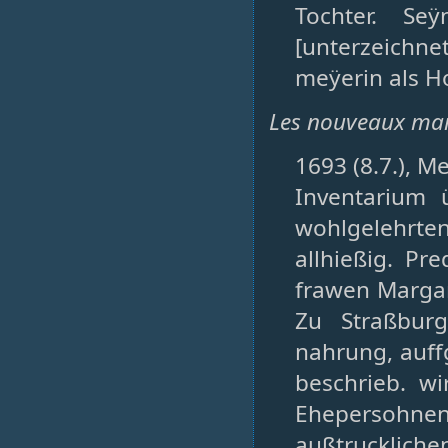
Tochter. Se
[unterzeichne
meÿerin als Ho
Les nouveaux mari
1693 (8.7.), M
Inventarium 
wohlgelehrte
allhießig. Pr
frawen Margar
Zu Straßbur
nahrung, auff
beschrieb. wi
Ehepersohnen
außtrucklichen