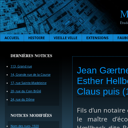
M
Étude
ACCUEIL
HISTOIRE
VIEILLE VILLE
EXTENSIONS
FAUB
DERNIÈRES NOTICES
113, Grand rue
Jean Gærtner
14, Grande rue de la Course
Esther Hell
17, rue Sainte-Madeleine
Claus puis 
20, rue du Coin Brûlé
24, rue du Dôme
Fils d’un notair
NOTICES MODIFIÉES
le maître d’é
Hœllbeck dite B
Nom des rues, 1920