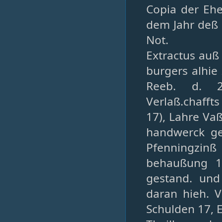
Copia der Eh
dem Jahr deß 
Not.
Extractus auß
burgers alhie
Reeb. d. 26
Verlaß.chafft
17), Lahre Va
handwerck geh
Pfenningzin
behaußung 14
gestand. und
daran hieh. V
Schulden 17, 