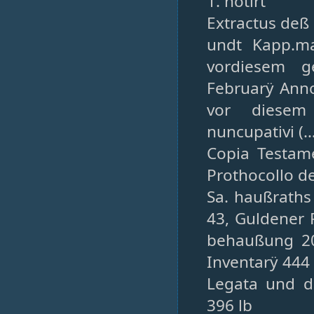
1. notirt
Extractus deß
undt Kapp.ma
vordiesem g
Februarÿ Anno
vor diesem 
nuncupativi (…
Copia Testame
Prothocollo de
Sa. haußraths 
43, Guldener 
behaußung 20
Inventarÿ 444 
Legata und d
396 lb