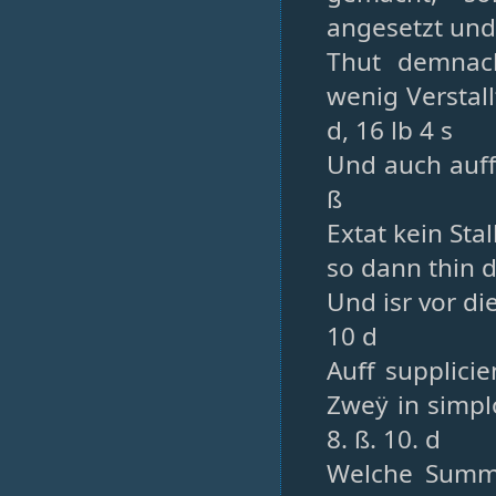
angesetzt und
Thut demnac
wenig Verstall
d, 16 lb 4 s
Und auch auff 
ß
Extat kein Stal
so dann thin d
Und isr vor di
10 d
Auff supplici
Zweÿ in simplo
8. ß. 10. d
Welche Summa