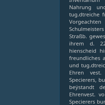
Nahrung und
tug.dtreiche 
Vorgeachten 
Schulmeister
Straßb. gewes
ihrem d. 22
hienscheid hi
freundliches 
und tug.dtrei
Ehren vest.
Specierers, bu
beÿstandt d
Ehrenvest. v
Specierers bur