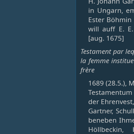
H. Johann Gar
in Ungarn, em
Ester Böhmin 
will auff E. E
[aug. 1675]
Testament par leq
la femme institue
frère
1689 (28.5.), 
Testamentum n
der Ehrenvest
Gartner, Schul
beneben Ihme 
Höllbeckin,