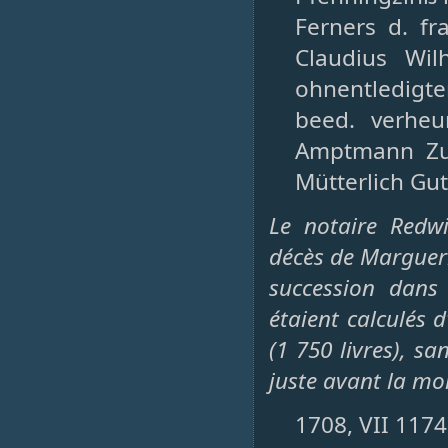
Ferners d. fr
Claudius Wi
ohnentledigte
beed. verhe
Amptmann Zu 
Mütterlich Gut
Le notaire Redwi
décès de Marguerit
succession dans 
étaient calculés 
(1 750 livres), sa
juste avant la mo
1708, VII 1174 