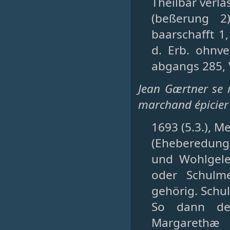
Theilbar verla
(beßerung 2)
baarschafft 
d. Erb. ohnve
abgangs 285, 
Jean Gærtner se 
marchand épicier 
1693 (5.3.), M
(Eheberedung
und Wohlgele
oder Schulme
gehörig. Schu
So dann der
Margarethæ