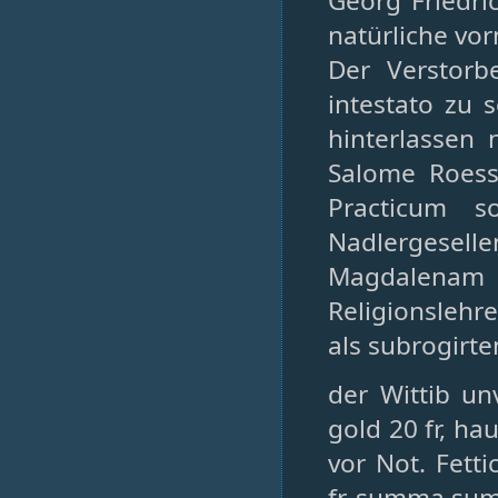
Georg Friedri
natürliche vo
Der Verstorb
intestato zu 
hinterlassen
Salome Roess
Practicum s
Nadlergesell
Magdalenam 
Religionslehr
als subrogirte
der Wittib un
gold 20 fr, ha
vor Not. Fett
fr, summa su