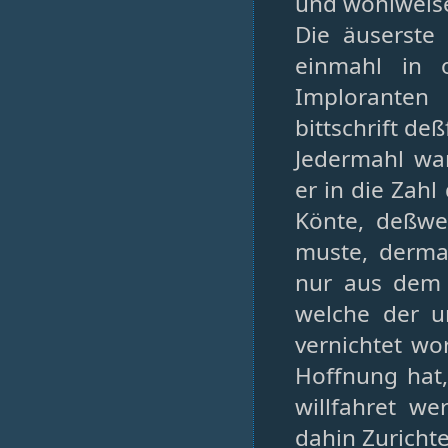
und wohlweise
Die äuserste
einmahl in o
Imploranten
bittschrift de
Jedermahl wa
er in die Zah
Könte, deßwe
muste, derma
nur aus dem
welche der un
vernichtet wo
Hoffnung hat
willfahret 
dahin Zuricht