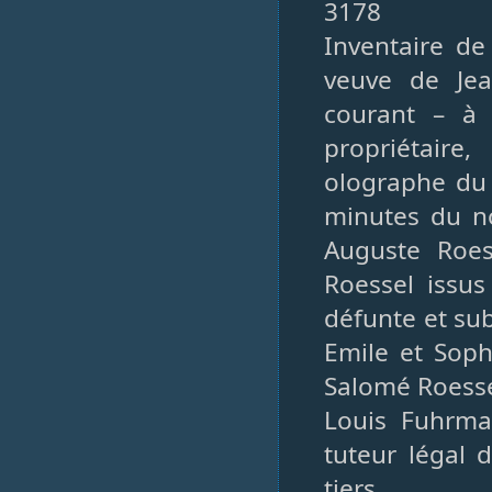
3178
Inventaire d
veuve de Jea
courant – à 
propriétair
olographe du
minutes du no
Auguste Roes
Roessel issus
défunte et su
Emile et Sop
Salomé Roessel
Louis Fuhrma
tuteur légal 
tiers