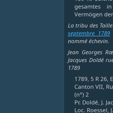
gesamtes in
Vermögen dem
La tribu des Tail
septembre 1789
e
nommé échevin.
Jean Georges Rœ
Jacques Doldé rue
1789
1789, 5 R 26, 
Canton VII, Ru
(n°) 2
Pr. Doldé, J. 
Loc. Roessel, J