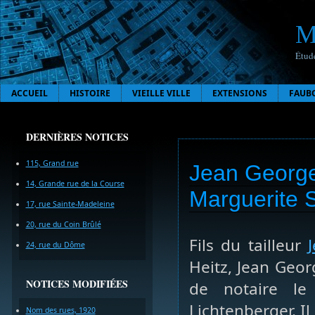
M
Étude
ACCUEIL
HISTOIRE
VIEILLE VILLE
EXTENSIONS
FAUB
DERNIÈRES NOTICES
115, Grand rue
Jean George
14, Grande rue de la Course
Marguerite 
17, rue Sainte-Madeleine
20, rue du Coin Brûlé
Fils du tailleur
24, rue du Dôme
Heitz, Jean Geo
NOTICES MODIFIÉES
de notaire le
Lichtenberger. Il
Nom des rues, 1920