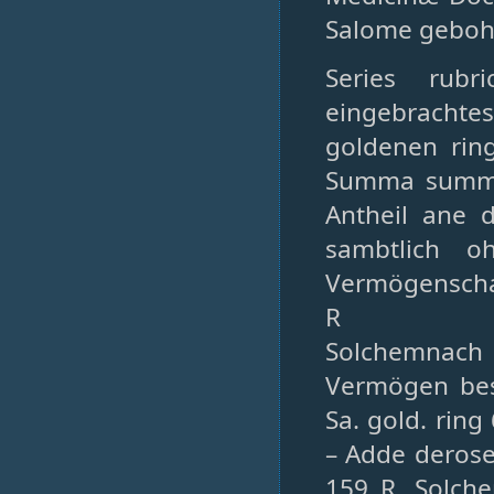
Salome geboh
Series rubr
eingebrachtes
goldenen ring
Summa summar
Antheil ane 
sambtlich o
Vermögenscha
R
Solchemnach
Vermögen besc
Sa. gold. rin
– Adde derose
159 R. Solche