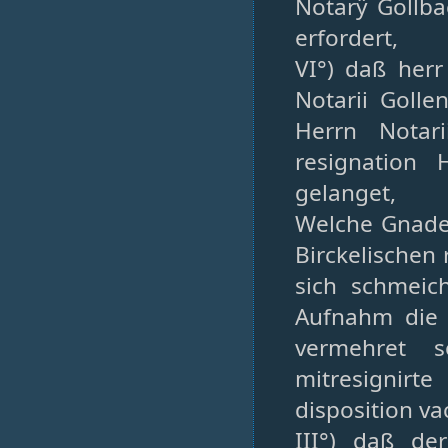
Notarÿ Gollba
erfordert,
VI°) daß her
Notarii Golle
Herrn Notar
resignation 
gelanget,
Welche Gnade 
Birckelischen
sich schmeic
Aufnahm die f
vermehret 
mitresignirt
disposition v
III°) daß de