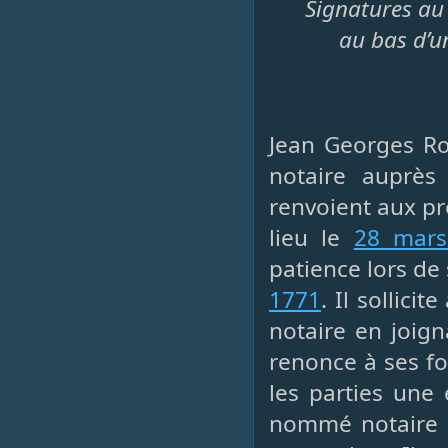
Signatures au 
au bas d’u
Jean Georges Rœs
notaire auprès 
renvoient aux pr
lieu le
28 mars
patience lors d
1771
. Il sollici
notaire en joign
renonce à ses fon
les parties une 
nommé notaire