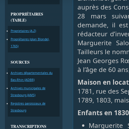
auprès des Conse
PROPRIÉTAIRES
28 mars suivan
(TABLE)
demande, il es
Proprietaires (A-Z)
rédacteur d’inve
Propriétaires (plan Blondel,
Marguerite Sal
1765)
Tailleurs le nom
Jean Georges Rœs
SOURCES
à l’âge de 60 ans
Archives départementales du
Bas-Rhin (ADBR)
Maison en loca
Archives municipales de
1781, rue des 
Strasbourg (AMS)
1789, 1803, mais
Registres paroissiaux de
Strasbourg
Enfants en 1830
Marguerite 
TRANSCRIPTIONS