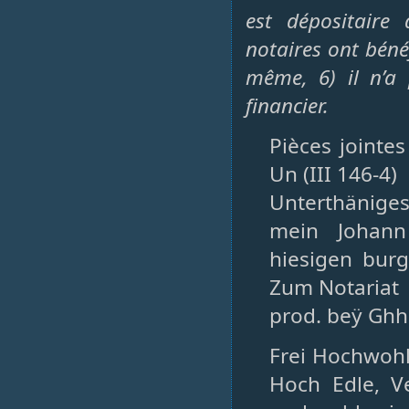
est dépositaire
notaires ont béné
même, 6) il n’a 
financier.
Pièces jointes
Un (III 146-4)
Unterthänige
mein Johann
hiesigen bur
Zum Notariat
prod. beÿ Ghh
Frei Hochwoh
Hoch Edle, V