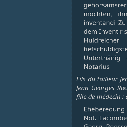
gehorsamsrer
möchten, ih
inventandi Zu
dem Inventir 
Huldreicher
tiefschuldigst
Unterthänig 
Notarius
Fils du tailleur 
Jean Georges Rœ
fille de médecin :
Eheberedung 2
Not. Lacombe
Georg Roesse