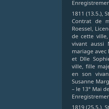
Enregistrement
1811 (13.5.), 
Contrat de 
Roessel, Licen
de cette vill
vivant aussi 
mariage avec 
et Dlle Soph
ville, fille m
en son vivan
Susanne Margu
– le 13° Mai d
Enregistrement
1819 (25.5.), 