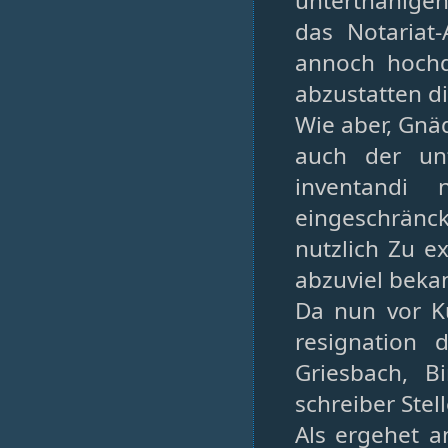
unterthänigen
das Notariat
annoch hochd
abzustatten di
Wie aber, Gnä
auch der un
inventandi 
eingeschränck
nutzlich Zu e
abzuviel beka
Da nun vor K
resignation
Griesbach, B
schreiber Stel
Als ergehet 