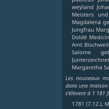
weÿland Joha
Meisters und
Magdalenä geb
Jungfrau Marg
Doldé Medicin
Amt Bischweil
Salome geb
[unterzeichne
Margaretha Sal
Les nouveaux mar
dans une maison 
s’élèvent à 1 181 
1781 (7.12.), 