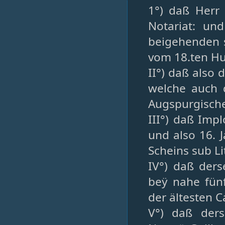
1°) daß Herr 
Notariat: und
beigehenden 
vom 18.ten Huj
II°) daß also 
welche auch d
Augspurgische
III°) daß Imp
und also 16. 
Scheins sub Lit
IV°) daß ders
beÿ nahe fünf
der ältesten C
V°) daß ders