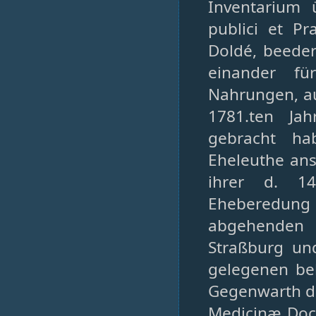
Inventarium 
publici et P
Doldé, beeder
einander fü
Nahrungen, auf
1781.ten Ja
gebracht ha
Eheleuthe ans
ihrer d. 14
Eheberedung 
abgehenden 
Straßburg un
gelegenen be
Gegenwarth de
Medicinæ Doct