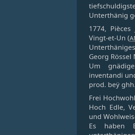
tiefschuldigst
Unterthänig g
1774, Pièces 
Vingt-et-Un (
A
Unterthänige
Georg Rössel N
Um gnädige
inventandi un
prod. beÿ ghh.
Frei Hochwoh
Hoch Edle, V
und Wohlweise
Es haben E