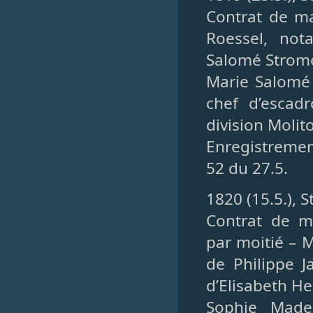
Contrat de m
Roessel, not
Salomé Strom
Marie Salomé 
chef d’esca
division Moli
Enregistremen
52 du 27.5.
1820 (15.5.), 
Contrat de m
par moitié – 
de Philippe J
d’Elisabeth H
Sophie Made