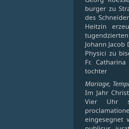
burger zu Str
des Schneider
Heitzin erz
tugendzierten
Johann Jacob 
Physici zu bi
Fr. Catharina
tochter
Mariage, Temple
Im Jahr Chris
Vier Uhr s
proclamatio
eingesegnet 
publicus jura