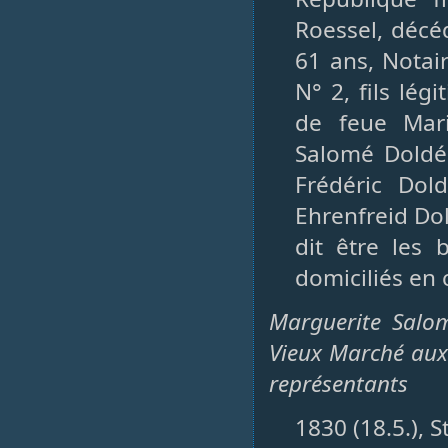
Roessel, décé
61 ans, Notair
N° 2, fils lég
de feue Mar
Salomé Doldé.
Frédéric Dol
Ehrenfreid Dol
dit être les 
domiciliés en ce
Marguerite Salo
Vieux Marché aux 
représentants
1830 (18.5.), 