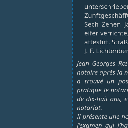
unterschrie
Zunftgeschäff
Sech Zehen Ja
eifer verricht
attestirt. St
J. F. Lichtenbe
Jean Georges Rœ
notaire après la m
a trouvé un pos
pratique le notar
de dix-huit ans, 
notariat.
Il présente une n
l’examen qui l’ha