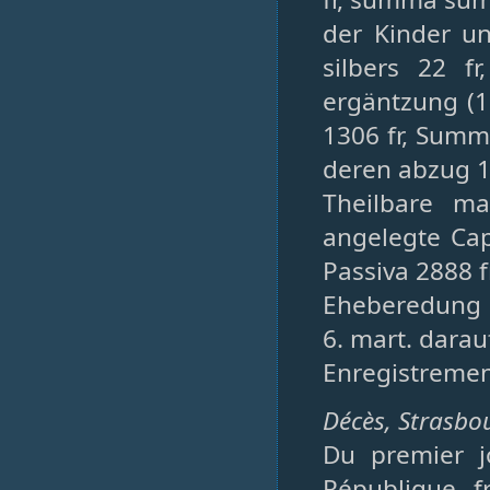
der Kinder un
silbers 22 fr
ergäntzung (1
1306 fr, Summ
deren abzug 1
Theilbare ma
angelegte Ca
Passiva 2888 f
Eheberedung 2
6. mart. darau
Enregistremen
Décès, Strasbo
Du premier j
République f