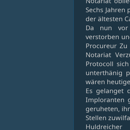
Notariat obli
Sechs Jahren p
der ältesten C
Da nun vor 
verstorben und
Procureur Zu 
Notariat Ver
Protocoll si
unterthänig p
wären heutige
Es gelanget 
Imploranten 
geruheten, ih
Stellen zuwilf
Huldreicher