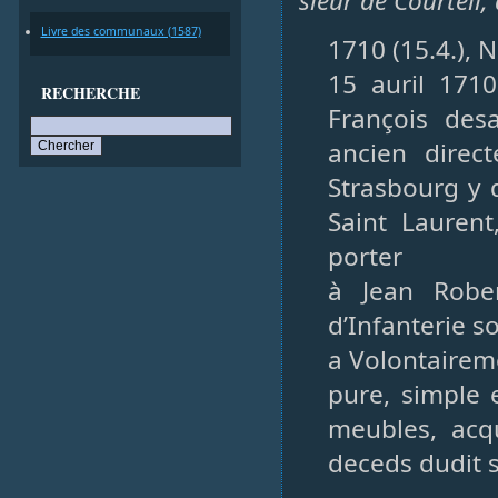
sieur de Courteil,
Livre des communaux (1587)
1710 (15.4.), N
15 auril 1710
RECHERCHE
François des
ancien direc
Strasbourg y 
Saint Laurent
porter
à Jean Rober
d’Infanterie s
a Volontaireme
pure, simple 
meubles, acq
deceds dudit s