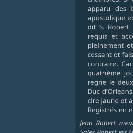
apparu des b
apostolique e
dit S. Robert
requis et acc
pleinement et
cessant et fa
contraire. Car
quatrième jo
regne le deux
Duc d’Orleans
cire jaune et 
Registrés en e
Jean Robert meur
Sales Robert est 