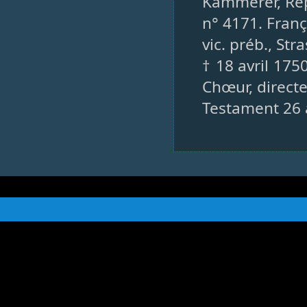
Kammerer, Rép
n° 4171. Franç
vic. préb., St
† 18 avril 17
Chœur, direct
Testament 26 a