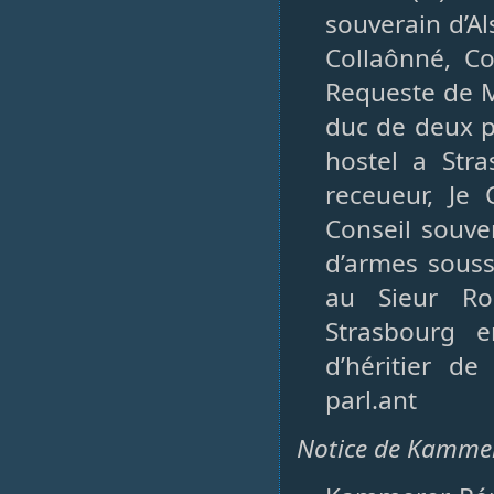
souverain d’A
Collaônné, Co
Requeste de M
duc de deux p
hostel a Str
receueur, Je
Conseil souve
d’armes souss
au Sieur Ro
Strasbourg e
d’héritier d
parl.ant
Notice de Kammer