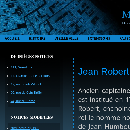
M
Étude
ACCUEIL
HISTOIRE
VIEILLE VILLE
EXTENSIONS
FAUB
DERNIÈRES NOTICES
113, Grand rue
Jean Robert,
14, Grande rue de la Course
17, rue Sainte-Madeleine
Ancien capitaine
20, rue du Coin Brûlé
est institué en 
24, rue du Dôme
Robert, chanoin
roi le nomme no
NOTICES MODIFIÉES
de Jean Humbou
Nom des rues, 1920