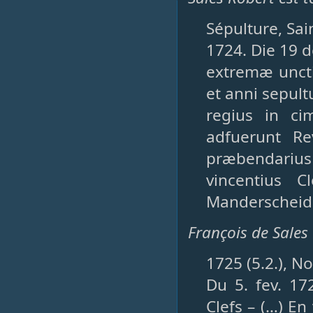
Sépulture, Sai
1724. Die 19 
extremæ uncti
et anni sepult
regius in ci
adfuerunt Re
præbendarius
vincentius 
Manderscheid 
François de Sales 
1725 (5.2.), N
Du 5. fev. 17
Clefs – (…) En