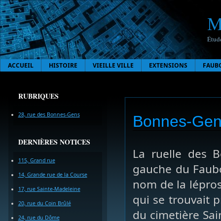
M
Étude
ACCUEIL
HISTOIRE
VIEILLE VILLE
EXTENSIONS
FAUB
RUBRIQUES
28, rue des Bonnes-Gens
Bonnes-Gens
DERNIÈRES NOTICES
La ruelle des B
115, Grand rue
gauche du Faubou
14, Grande rue de la Course
nom de la lépro
17, rue Sainte-Madeleine
qui se trouvait p
20, rue du Coin Brûlé
du cimetière Sai
24, rue du Dôme