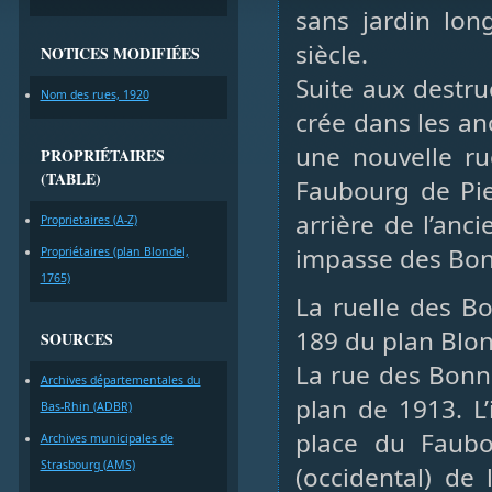
sans jardin lon
siècle.
NOTICES MODIFIÉES
Suite aux destru
Nom des rues, 1920
crée dans les an
une nouvelle ru
PROPRIÉTAIRES
(TABLE)
Faubourg de Pie
arrière de l’anc
Proprietaires (A-Z)
impasse des Bo
Propriétaires (plan Blondel,
1765)
La ruelle des Bo
189 du plan Blon
SOURCES
La rue des Bonn
Archives départementales du
plan de 1913. L
Bas-Rhin (ADBR)
place du Faubo
Archives municipales de
Strasbourg (AMS)
(occidental) de