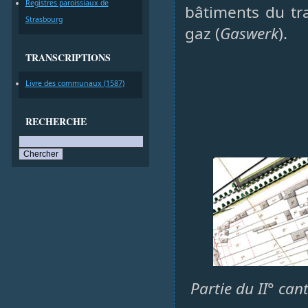
Registres paroissiaux de
bâtiments du t
Strasbourg
gaz (
Gaswerk
).
TRANSCRIPTIONS
Livre des communaux (1587)
RECHERCHE
Partie du II° can