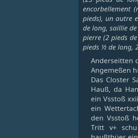
encorbellement (
pieds), un autre 
de long, saillie d
pierre (2 pieds de
pieds ½ de long, 2
Anderseitten 
Angemeßen hi
Das Closter S
Hauß, da Han
ein Vsstoß xxi
ein Wettertac
den Vsstoß h
Tritt v+ sch
haußthüer ein 