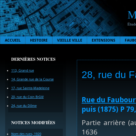
M
Étude
ACCUEIL
HISTOIRE
VIEILLE VILLE
EXTENSIONS
FAUB
DERNIÈRES NOTICES
113, Grand rue
28, rue du 
14, Grande rue de la Course
17, rue Sainte-Madeleine
20, rue du Coin Brûlé
Rue du Faubour
24, rue du Dôme
puis (1875) P 79
Partie arrière (
NOTICES MODIFIÉES
1636
Nom des rues, 1920