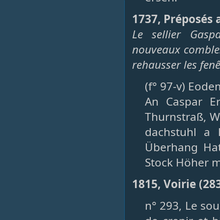
1737, Préposés 
Le sellier Gasp
nouveaux combles
rehausser les fenê
(f° 97-v) Eode
An Caspar Er
Thurnstraß, 
dachstuhl a
Überhang Hat
Stock Höher m
1815, Voirie (2
n° 293, Le so