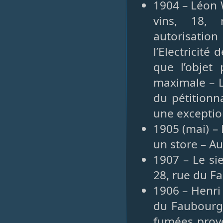
1904 – Léon W
vins, 18, 
autorisatio
l’Electricit
que l’objet 
maximale – L
du pétitionn
une exception
1905 (mai) –
un store – Au
1907 – Le si
28, rue du F
1906 – Henri
du Faubourg 
fumées prov