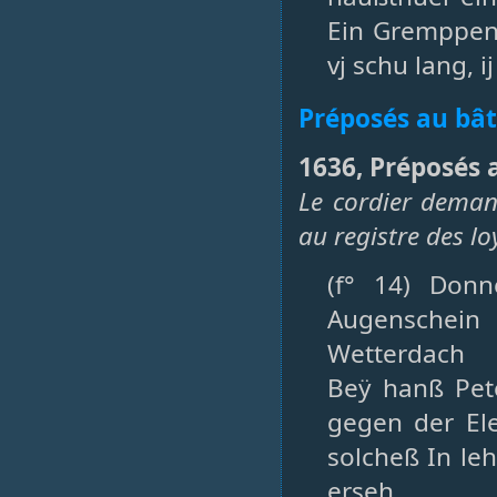
Ein Gremppenb
vj schu lang, ij
Préposés au bâ
1636, Préposés 
Le cordier deman
au registre des lo
(f° 14) Donn
Augenschei
Wetterdach
Beÿ hanß Pete
gegen der Ele
solcheß In leh
erseh.