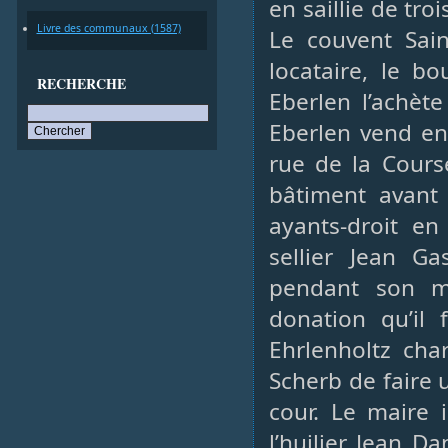
en saillie de tr
Livre des communaux (1587)
Le couvent Sain
locataire, le bo
RECHERCHE
Eberlen l’achèt
Eberlen vend en
rue de la Cours
bâtiment avant 
ayants-droit en
sellier Jean Ga
pendant son m
donation qu’il 
Ehrlenholtz ch
Scherb de faire 
cour. Le maire 
l’huilier Jean D