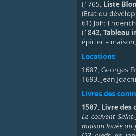
(1765,
Liste Blo
(Etat du dévelo
61) Joh: Frideric
(1843,
Tableau i
épicier – maison,
Locations
1687, Georges Fr
1693, Jean Joach
Livres des co
1587, Livre des
Le couvent Saint-
maison louée au f
(23 pieds de lon