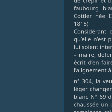
de crepir et 
faubourg bl
Cottler née E
1815)
Considérant 
qu’elle n’est 
lui soient inte
– maire, defe
écrit d’en fai
l’alignement à
n° 304, la veu
léger changem
blanc N° 69 d
chaussée un p