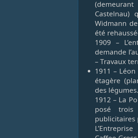
(demeurant 
Castelnau) 
Widmann dem
été rehaussé
1909 – L’en
demande l’au
– Travaux te
1911 – Léon 
étagère (pla
des légumes. 
1912 – La Po
posé trois
publicitaires
L’Entrepris
Caffee-Gro