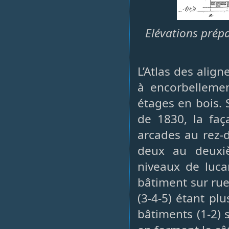
Elévations prépa
L’Atlas des ali
à encorbelleme
étages en bois. 
de 1830, la faça
arcades au rez-d
deux au deuxi
niveaux de lucar
bâtiment sur rue,
(3-4-5) étant pl
bâtiments (1-2) 