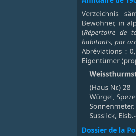
Annuaire de 19
Verzeichnis sä
Bewohner, in al
(
Répertoire de t
habitants, par or
Abréviations : 0
Eigentümer (prop
Weissthurmst
(Haus Nr.) 28
Würgel, Spezer
Sonnenmeter, 
Susslick, Eisb.
Dossier de la P