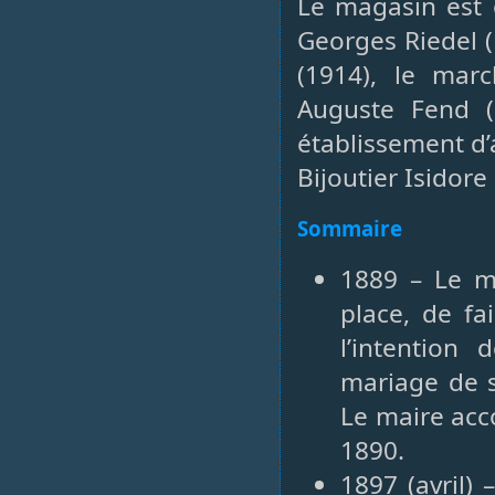
Le magasin est o
Georges Riedel 
(1914), le mar
Auguste Fend (
établissement d’
Bijoutier Isidor
Sommaire
1889 – Le ma
place, de fa
l’intention
mariage de s
Le maire acco
1890.
1897 (avril)