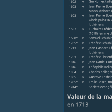
Gui Kohler, tail
1602
v
Jean Pierre Ebe
1603
v
Monn, d’abord 
Jean Pierre Ebe
1603
v
Obelé puis (163
luthériens
Euchaire Frédéri
1637
v
(1618) femme du
Samuel Schübler,
1680*
h
Frédéric Schüble
1705*
h
Jean Gaspard Ehr
1713
h
luthériens
Frédéric Ehrlenh
1753
h
Jean Daniel Cott
1816
h
Théophile Kelle
1816
h
Charles Keller, 
1854
h
Gustave Ensfeld
1865
v
Emile Bosch, me
1905*
h
Société evangél
1914*
Valeur de la m
en 1713