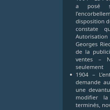
a posé sa
l’encorbelle
disposition d
constate qu
Autorisation
Georges Ried
de la public
ventes – N
seulement
1904 – L’en
demande au 
une devantu
modifier l
terminés, no