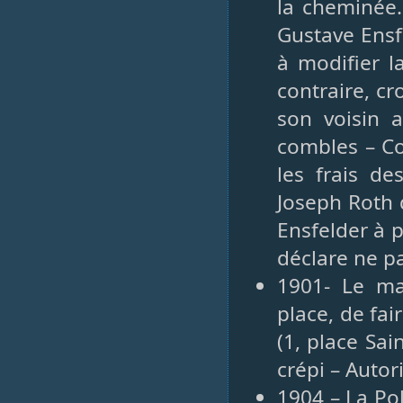
la cheminée.
Gustave Ensf
à modifier l
contraire, c
son voisin
combles – C
les frais de
Joseph Roth 
Ensfelder à 
déclare ne pa
1901- Le mai
place, de fa
(1, place Sai
crépi – Autor
1904 – La Po