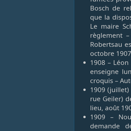
Bosch de re
que la dispo
Le maire Sc
règlement –
Robertsau es
octobre 190
1908 – Léon 
enseigne lu
croquis – Aut
1909 (juillet
rue Geiler) d
lieu, août 19
1909 – Nou
demande de