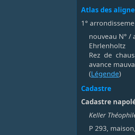
Atlas des align
1° arrondisseme
nouveau N° / a
Ehrlenholtz
Rez de chaus
avance mauvai
(
Légende
)
Cadastre
Cadastre napol
Keller Théophile
P 293, maison,