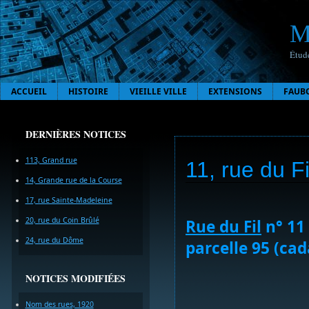
M
Étude
ACCUEIL
HISTOIRE
VIEILLE VILLE
EXTENSIONS
FAUB
DERNIÈRES NOTICES
113, Grand rue
11, rue du Fi
14, Grande rue de la Course
17, rue Sainte-Madeleine
20, rue du Coin Brûlé
Rue du Fil
n° 11 
24, rue du Dôme
parcelle 95 (cad
NOTICES MODIFIÉES
Nom des rues, 1920