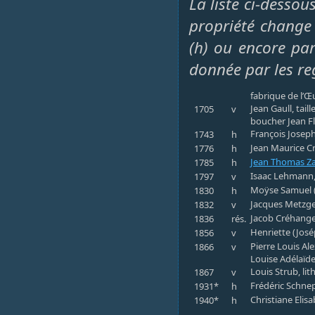
La liste ci-dessou
propriété change 
(h) ou encore par 
donnée par les re
fabrique de l’
Jean Gaull, tai
1705
v
boucher Jean Fl
François Joseph
1743
h
Jean Maurice C
1776
h
Jean Thomas Z
1785
h
Isaac Lehmann, 
1797
v
Moÿse Samuel (A
1830
h
Jacques Metzger
1832
v
Jacob Créhange,
1836
rés.
Henriette (José
1856
v
Pierre Louis A
1866
v
Louise Adélaïd
Louis Strub, li
1867
v
Frédéric Schne
1931*
h
Christiane Eli
1940*
h