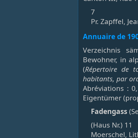
7
Pr. Zapffel, Je
Annuaire de 19
Verzeichnis sä
Bewohner, in al
(
Répertoire de t
habitants, par or
Abréviations : 0
Eigentümer (prop
Fadengass
(Se
(Haus Nr.) 11
Moerschel, Lit