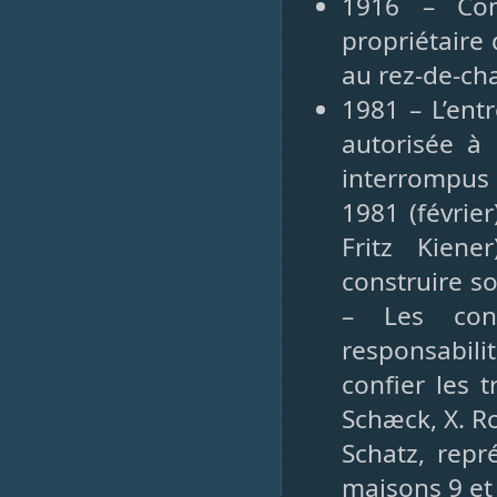
1916 – Com
propriétaire
au rez-de-ch
1981 – L’ent
autorisée à 
interrompus 
1981 (févrie
Fritz Kien
construire so
– Les con
responsabili
confier les 
Schæck, X. R
Schatz, repr
maisons 9 et 