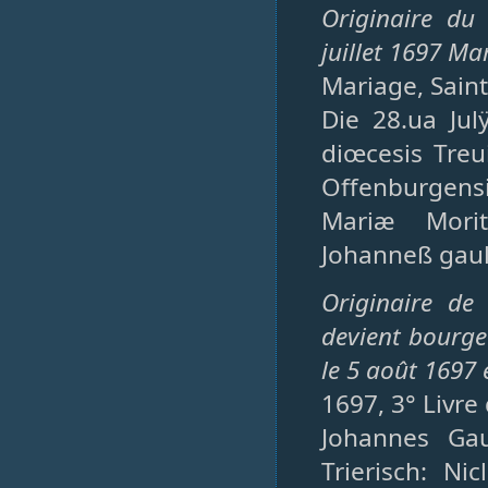
Originaire du 
juillet 1697 Ma
Mariage, Saint
Die 28.ua Jul
diœcesis Treu
Offenburgensi
Mariæ Morit
Johanneß gaul
Originaire de
devient bourge
le 5 août 1697 e
1697, 3° Livre
Johannes Ga
Trierisch: Ni