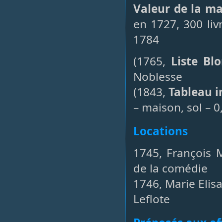
Valeur de la m
en 1727, 300 liv
1784
(1765,
Liste Bl
Noblesse
(1843,
Tableau i
– maison, sol – 
Locations
1745, François M
de la comédie
1746, Marie Elis
Leflote