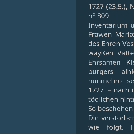
1727 (23.5.),
n° 809
Inventarium 
Frawen Mariæ
des Ehren Ves
waÿßen Vatte
Ehrsamen Kl
burgers alh
nunmehro see
1727. – nach 
tödlichen hint
So beschehen 
Die verstorbe
wie folgt. 