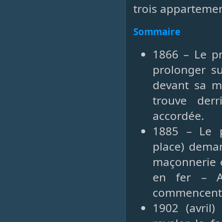
trois appartemen
Sommaire
1866 – Le pr
prolonger su
devant sa m
trouve derri
accordée.
1885 – Le p
place) deman
maçonnerie e
en fer – A
commencent 
1902 (avril)