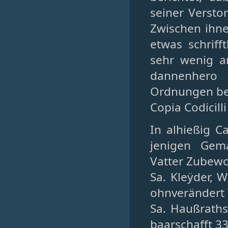
seiner Verst
Zwischen ihne
etwas schriff
sehr wenig a
dannenhero 
Ordnungen be
Copia Codicilli
In alhießig 
jenigen Gem
Vatter Zubewo
Sa. Kleÿder, 
ohnverändert 
Sa. Haußraths 
baarschafft 3