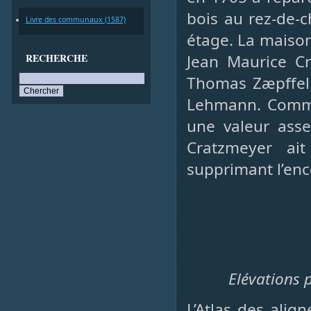
bois au rez-de-
Livre des communaux (1587)
étage. La maison
RECHERCHE
Jean Maurice C
Thomas Zæpffel 
Lehmann. Comme
une valeur asse
Cratzmeyer ai
supprimant l’en
Elévations p
L’Atlas des ali