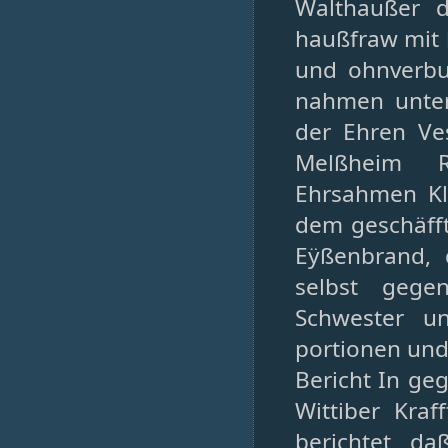
Walthaußer d
haußfraw mit 
und ohnverbur
nahmen unter
der Ehren Ve
Melßheim R
Ehrsahmen Kle
dem geschäfft
Eÿßenbrand, 
selbst gegen
Schwester u
portionen und
Bericht In ge
Wittiber Kra
berichtet, da