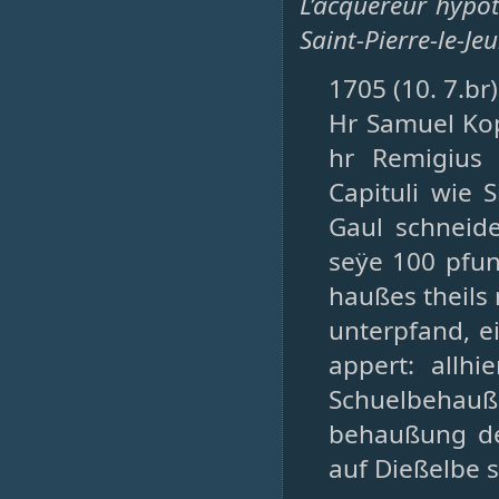
L’acquéreur hypo
Saint-Pierre-le-Je
1705 (10. 7.br
Hr Samuel Kop
hr Remigius 
Capituli wie 
Gaul schneid
seÿe 100 pfun
haußes theils
unterpfand, e
appert: allhi
Schuelbehauß
behaußung de
auf Dießelbe 