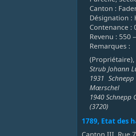
Canton : Faden
Désignation : 
Contenance : 
Revenu : 550 
Remarques :
(Propriétaire)
Strub Johann 
1931 Schnepp 
Mœrschel
1940 Schnepp C
(3720)
1789, Etat des h
Canton III, Rue 7