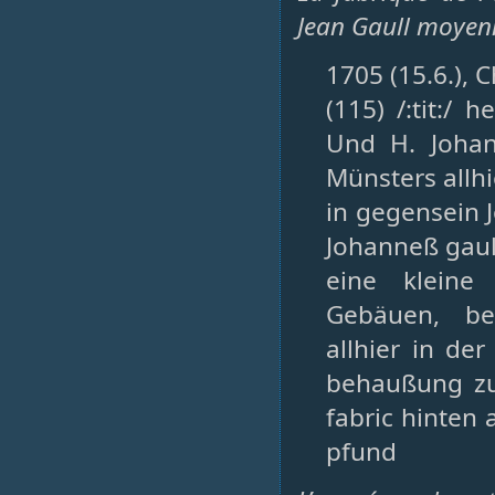
Jean Gaull moyenn
1705 (15.6.), 
(115) /:tit:/
Und H. Johan
Münsters allhi
in gegensein 
Johanneß gaul
eine kleine
Gebäuen, be
allhier in de
behaußung zu
fabric hinten
pfund