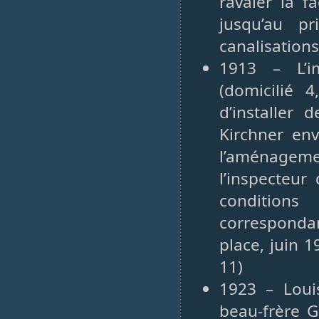
ravaler la f
jusqu’au p
canalisations
1913 – L’i
(domicilié 
d’installer 
Kirchner env
l’aménagem
l’inspecteur
condition
corresponda
place, juin 1
11)
1923 – Louis
beau-frère G