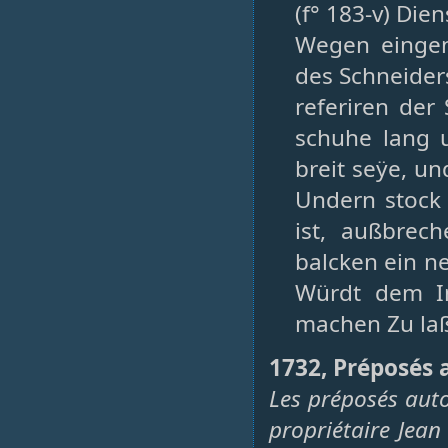
(f° 183-v) Die
Wegen einge
des Schneider
referiren der
schuhe lang 
breit seÿe, un
Undern stock
ist, außbrec
balcken ein n
Würdt dem Im
machen Zu laß
1732, Préposés a
Les préposés aut
propriétaire Jea