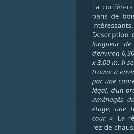
La conféren
pans de bois
intéressants.
Description 
longueur de
d’environ 6,3
x 3,00 m. Il 
trouve à envi
par une coure
légal, d’un p
aménagés da
étage, une t
cour.
». La r
rez-de-chaus