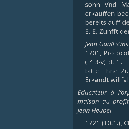
sohn Vnd Mar
erkauffen bee
bereits auff 
E. E. Zunfft de
Jean Gaull s’in
1701, Protocol
(f° 3-v) d. 1
bittet ihne Z
Erkandt willfa
Educateur à l’or
maison au profit
Jean Heupel
1721 (10.1.), 