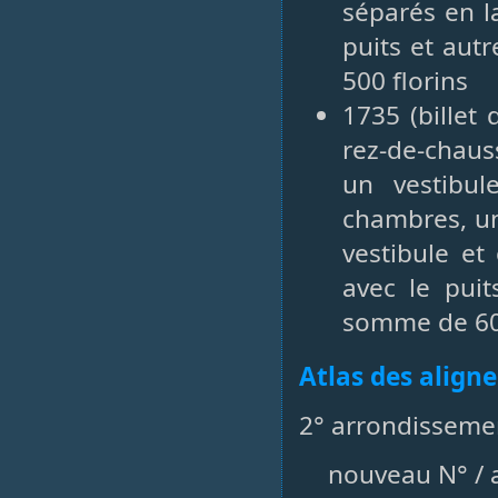
séparés en l
puits et aut
500 florins
1735 (billet
rez-de-chaus
un vestibu
chambres, un
vestibule et
avec le puit
somme de 600
Atlas des align
2° arrondissemen
nouveau N° / a