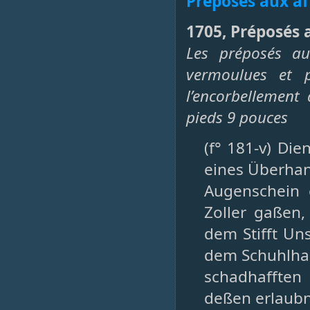
Préposés aux af
1705, Préposés a
Les préposés au
vermoulues et 
l’encorbellement 
pieds 9 pouces
(f° 181-v) Die
eines Überha
Augenschein 
Zoller gaßen,
dem Stifft Un
dem Schuhlhau
schadhafften
deßen erlaubn