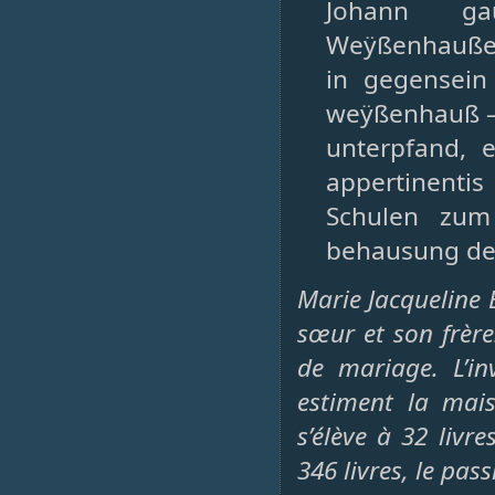
Johann ga
Weÿßenhauße
in gegensein
weÿßenhauß – 
unterpfand, 
appertinenti
Schulen zum
behausung der
Marie Jacqueline 
sœur et son frère.
de mariage. L’in
estiment la mais
s’élève à 32 livr
346 livres, le pass