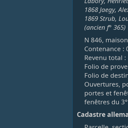
Labory, Henriet
1868 Jaegy, Ale
1869 Strub, Lou
(ancien f° 365)
N 846, maison,
Contenance : 
Revenu total : 
Folio de prove
Folio de desti
Ouvertures, po
portes et fenêt
fenêtres du 3°
Cadastre allem
Parcelle, secti