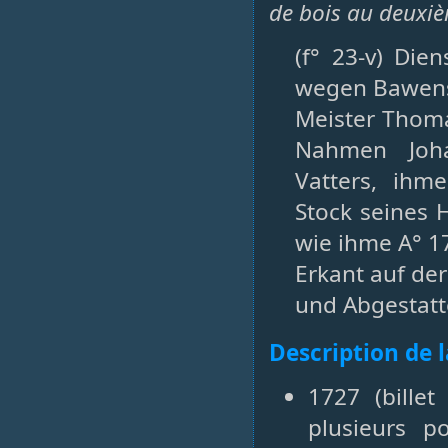
de bois au deuxi
(f° 23-v) Die
wegen Bawen
Meister Thom
Nahmen Joha
Vatters, ihm
Stock seines 
wie ihme A° 1
Erkant auf d
und Abgestatte
Description de 
1727 (bille
plusieurs p