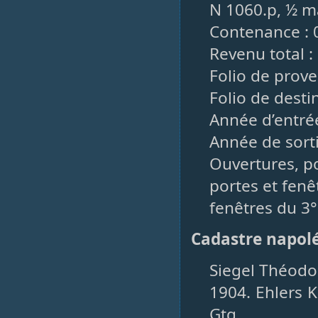
N 1060.p, ½ ma
Contenance : 
Revenu total :
Folio de prov
Folio de destin
Année d’entré
Année de sorti
Ouvertures, po
portes et fenêt
fenêtres du 3° 
Cadastre napol
Siegel Théodor
1904. Ehlers 
Gtg.