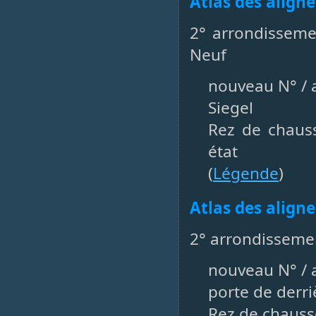
Atlas des align
2° arrondisseme
Neuf
nouveau N° / a
Siegel
Rez de chaus
état
(
Légende
)
Atlas des align
2° arrondisseme
nouveau N° / a
porte de derri
Rez de chauss