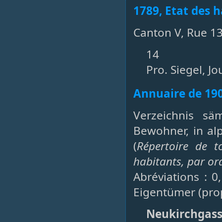
1789, Etat des h
Canton V, Rue 1
14
Pro. Siegel, Jou
Annuaire de 19
Verzeichnis sä
Bewohner, in al
(
Répertoire de t
habitants, par or
Abréviations : 0
Eigentümer (prop
Neukirchgas