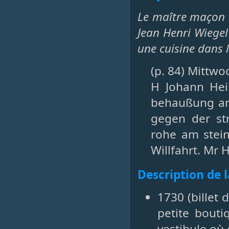
Le maître maçon H
Jean Henri Wiege
une cuisine dans
(p. 84) Mittwo
H Johann Hein
behaußung am
gegen der s
rohe am stein
Willfahrt. Mr 
Description de 
1730 (billet
petite bouti
vestibule où 