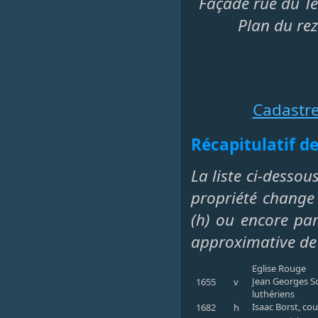
Façade rue du Te
Plan du re
Cadastr
Récapitulatif de
La liste ci-dessou
propriété change 
(h) ou encore par 
approximative de
Eglise Rouge
Jean Georges Sc
1655
v
luthériens
Isaac Borst, cou
1682
h