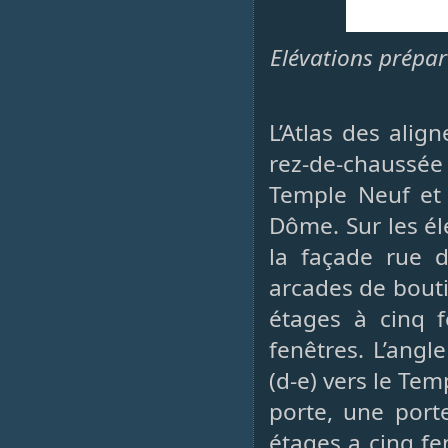
Elévations prépar
L’Atlas des ali
rez-de-chaussée 
Temple Neuf et
Dôme. Sur les él
la façade rue 
arcades de bout
étages à cinq f
fenêtres. L’angl
(d-e) vers le Te
porte, une port
étages a cinq fen