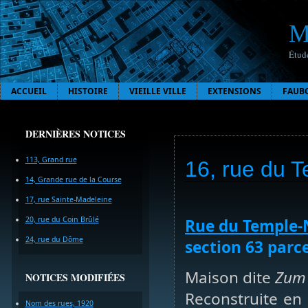
M
Étude
ACCUEIL
HISTOIRE
VIEILLE VILLE
EXTENSIONS
FAUB
DERNIÈRES NOTICES
113, Grand rue
16, rue du 
14, Grande rue de la Course
17, rue Sainte-Madeleine
20, rue du Coin Brûlé
Rue du Temple-
24, rue du Dôme
section 63 parce
Maison dite
Zum 
NOTICES MODIFIÉES
Reconstruite en 
Nom des rues, 1920