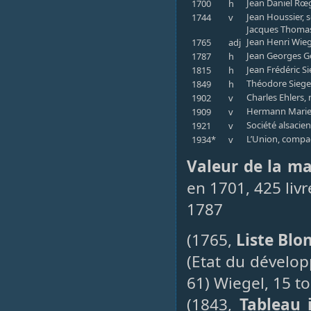
Jean Daniel Rœgn
1700
h
Jean Houssier, s
1744
v
Jacques Thomas 
Jean Henri Wiege
1765
adj
Jean Georges Ge
1787
h
Jean Frédéric S
1815
h
Théodore Siegel
1849
h
Charles Ehlers,
1902
v
Hermann Marie
1909
v
Société alsaci
1921
v
L’Union, compag
1934*
v
Valeur de la m
en 1701, 425 livr
1787
(1765,
Liste Blo
(Etat du dévelo
61) Wiegel, 15 to
(1843,
Tableau 