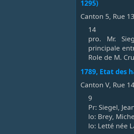
1295)
Canton 5, Rue 
14
pro. Mr. Sie
principale ent
Role de M. Cru
1789, Etat des h
Canton V, Rue 14
9
Pr: Siegel, Je
lo: Brey, Michel
lo: Letté née L