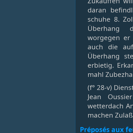
Zukauffen wi
daran befind
schuhe 8. Zol
Überhang d
worgegen er
auch die a
Überhang st
erbietig. Erk
mahl Zubezhahl
(f° 28-v) Dien
Jean Oussie
wetterdach A
machen Zulaß
Préposés aux fe