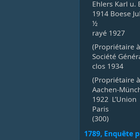
Ehlers Karl u.
1914 Boese Ju
½
rayé 1927
(Propriétaire 
Société Génér
clos 1934
(Propriétaire 
Aachen-Münch
1922 L’Union 
Paris
(300)
1789, Enquête pr