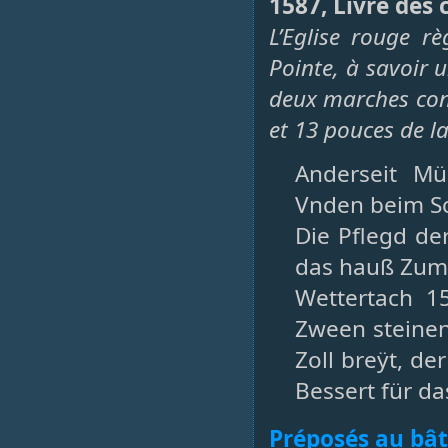
1587, Livre des
L’Eglise rouge r
Pointe, à savoir u
deux marches cont
et 13 pouces de l
Anderseit Mü
Vnden beim S
Die Pflegd de
das hauß Zum 
Wettertach 1
Zween steinen
Zoll breÿt, de
Bessert für das 
Préposés au bâ