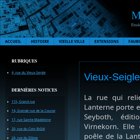
M
Étude
ACCUEIL
HISTOIRE
VIEILLE VILLE
EXTENSIONS
FAUB
RUBRIQUES
4, rue du Vieux-Seigle
Vieux-Seigle
DERNIÈRES NOTICES
La rue qui reli
115, Grand rue
Lanterne porte 
14, Grande rue de la Course
Seyboth, édit
17, rue Sainte-Madeleine
Virnekorn. Elle
20, rue du Coin Brûlé
poêle de la Lant
24, rue du Dôme