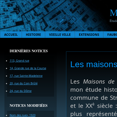
M
Étude
ACCUEIL
HISTOIRE
VIEILLE VILLE
EXTENSIONS
FAUB
DERNIÈRES NOTICES
113, Grand rue
Les maisons 
14, Grande rue de la Course
17, rue Sainte-Madeleine
Les
Maisons de 
20, rue du Coin Brûlé
mon étude histor
24, rue du Dôme
commune de Stra
et le XX
siècle 
è
NOTICES MODIFIÉES
plus représenté
Nom des rues, 1920