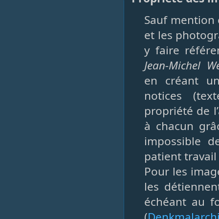
Sauf mention c
et les photogr
y faire référ
Jean-Michel We
en créant un
notices (te
propriété de l
à chacun grâc
impossible d
patient travai
Pour les imag
les détiennen
échéant au f
(
Denkmalarchi