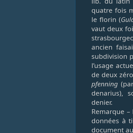
lib. du lati
quatre fois 
le florin (
Gul
vaut deux foi
strasbourgeo
ancien faisa
subdivision 
l’usage actu
de deux zéro
pfenning
(par
denarius), 
denier.
Remarque – L
données à ti
document au