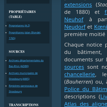
extensions
(
Sta
de 1880) et
PROPRIÉTAIRES
(TABLE)
Neuhof
à part
Neudorf
et
Kœni
Proprietaires (A-Z)
première moitié 
Propriétaires (plan Blondel,
1765)
Chaque notice p
du bâtiment, 
SOURCES
documents sur l
Archives départementales du
sources
sont no
Bas-Rhin (ADBR)
chancellerie
, l
Archives municipales de
Strasbourg (AMS)
(
Bauherren
) ou,
Registres paroissiaux de
Police du Bâtim
Strasbourg
descriptions (
Li
Atlas des align
TRANSCRIPTIONS