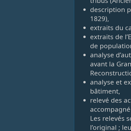
tribus (Ancie
description p
1829),
extraits du c
extraits de l
de population
analyse d’au
avant la Gran
Reconstructi
analyse et ex
bâtiment,
relevé des ac
accompagné d
Les relevés s
l’original ; 