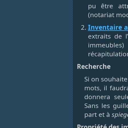
pu être at
(notariat mode
Inventaire 
extraits de 
immeubles
récapitulati
Recherche
Si on souhait
mots, il faudr
donnera seul
Sans les guil
part et à
spieg
Propriété des i