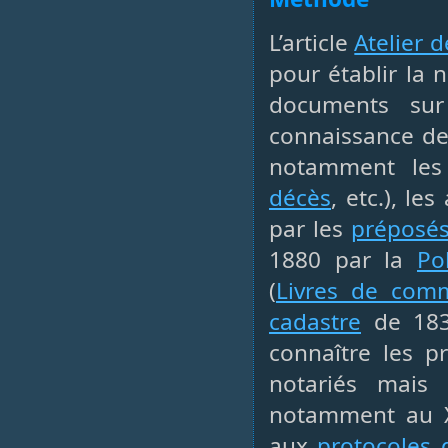
L’article
Atelier 
pour établir la 
documents sur
connaissance de
notamment les 
décès
, etc.), le
par les
préposés
1880 par la
Po
(
Livres de com
cadastre
de 1837
connaître les p
notariés mais a
notamment au X
aux
protocoles 