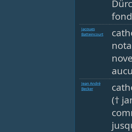
Dürc
fond
Jacques
cath
Batteincourt
nota
nov
aucu
Jean André
cath
Becker
(† j
comm
jusq