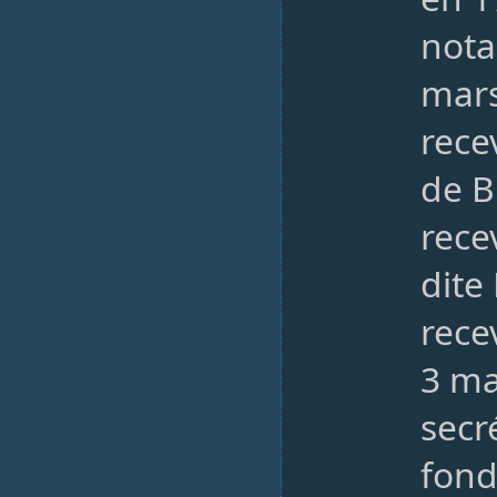
nota
mars
rece
de B
rece
dite
rece
3 ma
secr
fond