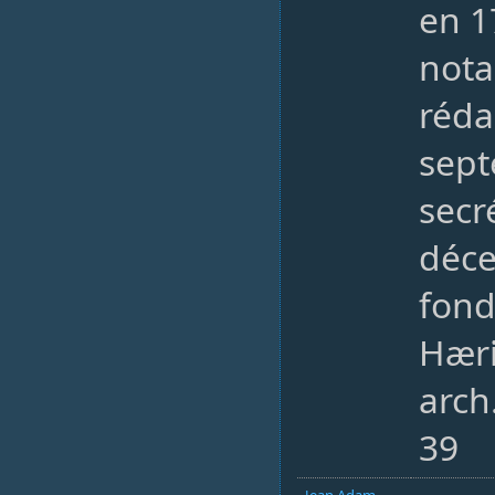
en 1
nota
réda
sept
secr
déc
fond
Hær
arch
39
Jean Adam