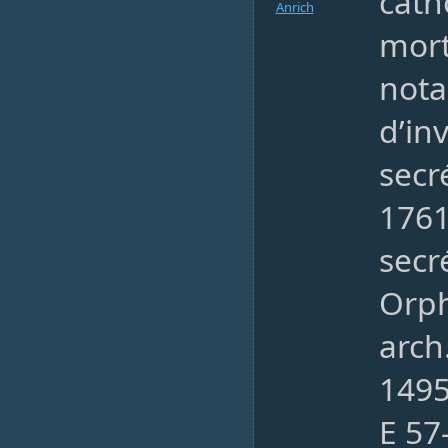
cath
Anrich
mort
nota
d’in
secr
176
secr
Orph
arch
1495
E 57