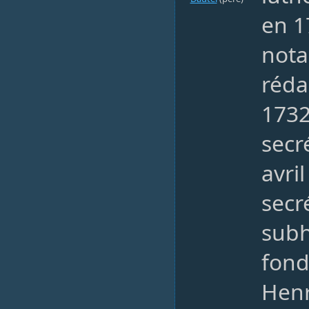
en 1
nota
réda
173
secré
avri
secr
subh
fond
Henr