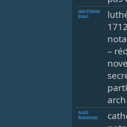
Jean Philippe
luth
Braun
1712
nota
– ré
nov
secr
part
arch
André
cath
Bremsinger