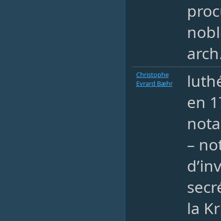
proc
nobl
arch
Christophe
luth
Evrard Bæhr
en 1
nota
– not
d’in
secré
la K