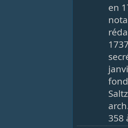
en 1
nota
réda
173
secré
janv
fond
Sal
arch
358 