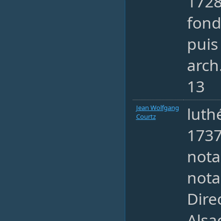
1728
fond
puis
arch
13
Jean Wolfgang
luth
Courtz
173
nota
nota
Dire
Alsa