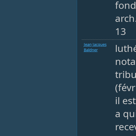
fond
arch
13
Jean Jacques
luth
Baldner
nota
trib
(fév
il es
a qu
rece