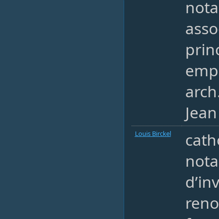
nota
asso
prin
empl
arch
Jean
Louis Birckel
cath
nota
d’in
reno