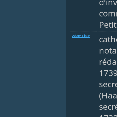
d’in
comm
Peti
Adam Claus
cath
nota
réda
173
secr
(Haa
secr