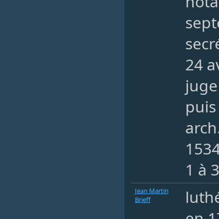
nota
sept
secr
24 a
juge
puis
arch
1534
1 à 
Jean Martin
luth
Brieff
en 1