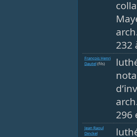
coll
May
arch
232 
François Henri
luth
Dautel
(fils)
nota
d’in
arch
296 
Jean Raoul
luth
Dinckel