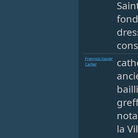
Sain
fond
dres
cons
François Xavier
cath
Carlier
ancie
bail
gref
nota
la V