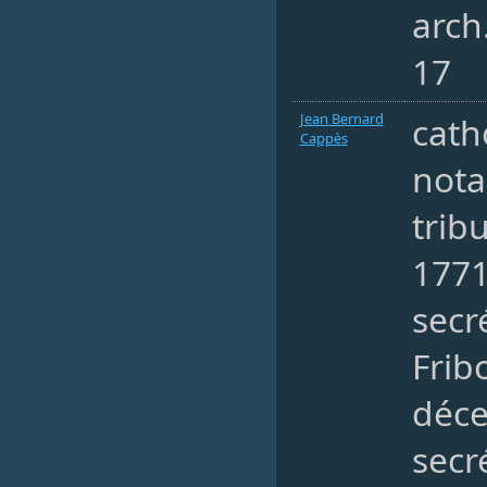
arch
17
Jean Bernard
cath
Cappès
nota
trib
1771
secré
Frib
déc
secr