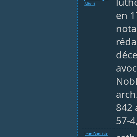
luth
Albert
en 1
nota
réda
déc
avoc
Nobl
arch
842 
57-4,
Jean Baptiste