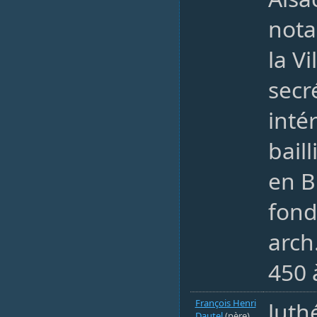
nota
la Vi
secré
inté
bail
en B
fond
arch
450 
François Henri
luth
Dautel
(père)