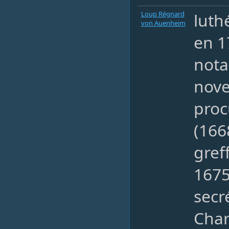
Loup Régnard
luth
von Auenheim
en 1
nota
nov
proc
(166
gref
167
secré
Char