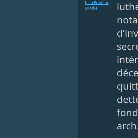
Jean Frédéric
luth
Dinckel
nota
d’inv
secr
intér
déce
quit
dett
fond
arch