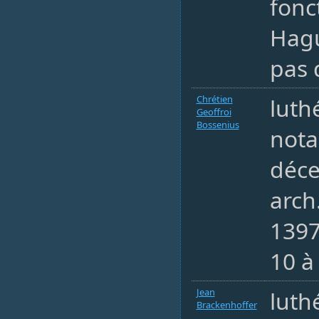
fonc
Hag
pas 
Chrétien
luth
Geoffroi
Bossenius
nota
déc
arch
1397
10 à
Jean
luth
Brackenhoffer