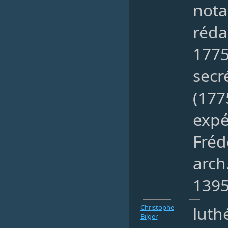
nota
réda
177
secr
(177
expé
Fréd
arch
1395
Christophe
luth
Bilger