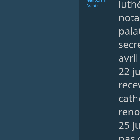
luth
Brantz
nota
pala
secr
avri
22 ju
rece
cath
reno
25 ju
pas 