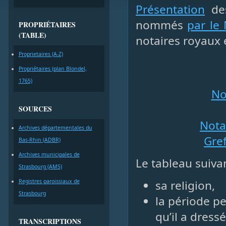
Présentation
des
nommés
par le 
PROPRIÉTAIRES
(TABLE)
notaires royaux 
Proprietaires (A-Z)
Propriétaires (plan Blondel,
1765)
No
SOURCES
Nota
Archives départementales du
Gref
Bas-Rhin (ADBR)
Archives municipales de
Le tableau suiv
Strasbourg (AMS)
Registres paroissiaux de
sa religion,
Strasbourg
la période pe
qu’il a dressé
TRANSCRIPTIONS