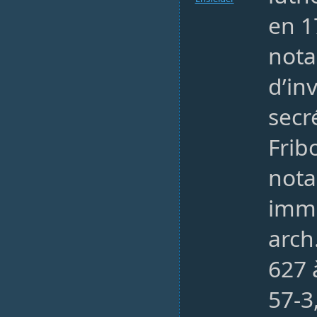
en 1
nota
d’in
secré
Frib
nota
immé
arch
627 
57-3