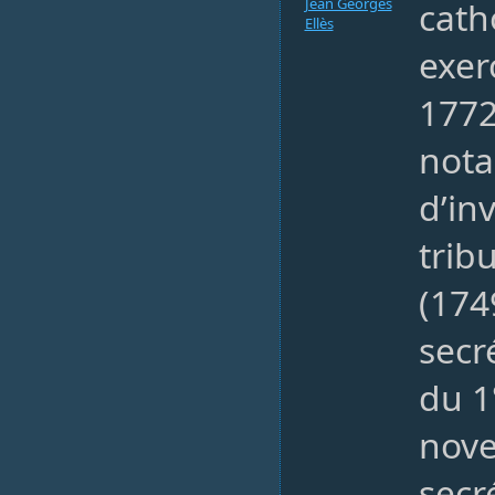
Jean Georges
cath
Ellès
exer
177
nota
d’in
trib
(174
secr
du 1
nove
secr