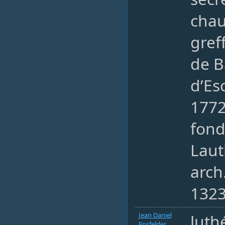
chau
gref
de B
d’Es
177
fond
Laut
arch
1323
Jean Daniel
luth
Ensfelder