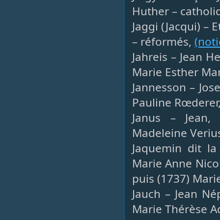
Huther – catholi
Jaggi (Jacqui) –
– réformés,
(noti
Jahreis – Jean H
Marie Esther Mar
Jannesson – Jose
Pauline Rœderer
Janus – Jean, 
Madeleine Verius
Jaquemin dit la 
Marie Anne Nico
puis (1737) Mari
Jauch – Jean Né
Marie Thérèse A