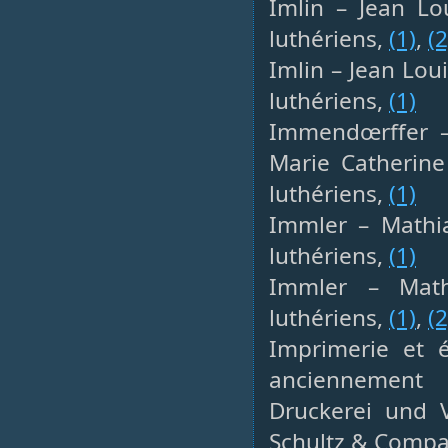
Imlin – Jean Lo
luthériens,
(1)
,
(2
Imlin – Jean Lou
luthériens,
(1)
Immendœrffer – 
Marie Catherine
luthériens,
(1)
Immler – Mathia
luthériens,
(1)
Immler – Math
luthériens,
(1)
,
(2
Imprimerie et é
anciennement 
Druckerei und V
Schultz & Compa