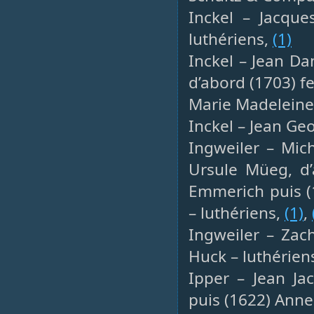
Inckel – Jacque
luthériens,
(1)
Inckel – Jean Da
d’abord (1703) f
Marie Madeleine 
Inckel – Jean Ge
Ingweiler – Mic
Ursule Müeg, d
Emmerich puis (
– luthériens,
(1)
,
Ingweiler – Zac
Huck – luthérien
Ipper – Jean Ja
puis (1622) Anne