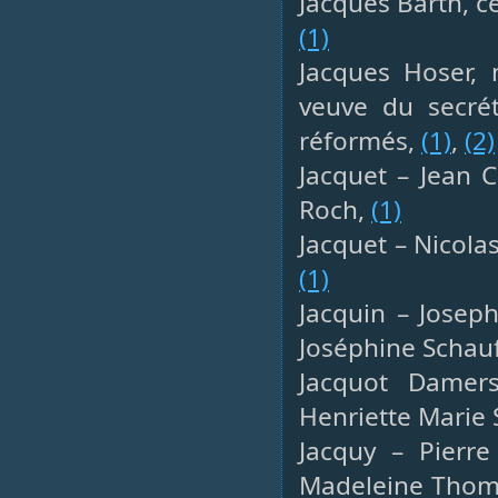
Jacques Barth, ce
(1)
Jacques Hoser, 
veuve du secrét
réformés,
(1)
,
(2)
Jacquet – Jean C
Roch,
(1)
Jacquet – Nicolas
(1)
Jacquin – Joseph
Joséphine Schauf
Jacquot Damers
Henriette Marie
Jacquy – Pierr
Madeleine Thoma