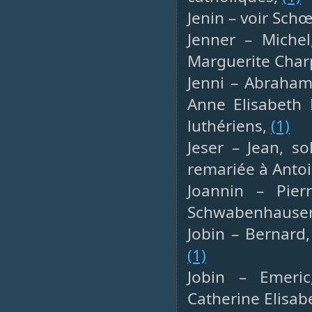
Jenin – voir Schœ
Jenner – Michel
Marguerite Char
Jenni – Abraham
Anne Elisabeth 
luthériens,
(1)
Jeser – Jean, so
remariée à Anto
Joannin – Pierr
Schwabenhauser
Jobin – Bernard,
(1)
Jobin – Emeric
Catherine Elisab