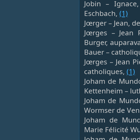
Jobin – Ignace
Eschbach,
(1)
Jœrger – Jean, de
Jœrges – Jean P
Burger, auparava
Bauer – catholiq
Jœrges – Jean Pi
catholiques,
(1)
Joham de Mundol
Kettenheim – lut
Joham de Mundol
Wormser de Vend
Joham de Mundol
Marie Félicité 
Joham de Mundo