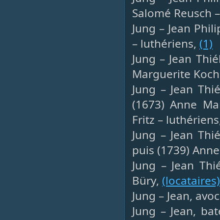
Salomé Reusch –
Jung – Jean Phil
– luthériens,
(1)
Jung – Jean Thi
Marguerite Koch 
Jung – Jean Thié
(1673) Anne Mar
Fritz – luthérien
Jung – Jean Thi
puis (1739) Ann
Jung – Jean Thié
Büry,
(locataires)
Jung – Jean, avo
Jung – Jean, bat