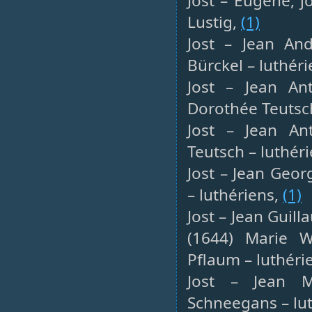
Jost – Eugène, j
Lustig,
(1)
Jost – Jean And
Bürckel – luthér
Jost – Jean An
Dorothée Teutsch
Jost – Jean Ant
Teutsch – luthér
Jost – Jean Geor
– luthériens,
(1)
Jost – Jean Guil
(1644) Marie 
Pflaum – luthéri
Jost – Jean Mi
Schneegans – lu