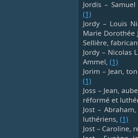
Jordis – Samuel 
(1)
Jordy – Louis Ni
Marie Dorothée J
Sellière, fabrican
Jordy – Nicolas 
Ammel,
(1)
Jorim – Jean, ton
(1)
Joss – Jean, aub
réformé et luthé
Jost – Abraham,
luthériens,
(1)
Jost – Caroline, 