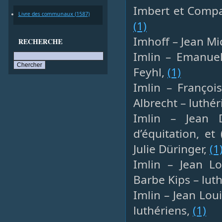
Imbert et Compa
Livre des communaux (1587)
(1)
Imhoff – Jean Mic
RECHERCHE
Imlin – Emanuel 
Feyhl,
(1)
Imlin – Françoi
Albrecht – luthé
Imlin – Jean D
d’équitation, et
Julie Düringer,
(1
Imlin – Jean Lo
Barbe Kips – lut
Imlin – Jean Lou
luthériens,
(1)