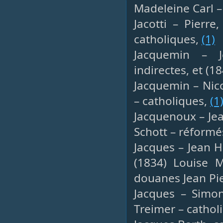
Madeleine Carl –
Jacotti – Pierr
catholiques,
(1)
Jacquemin – J
indirectes, et (1
Jacquemin – Nic
– catholiques,
(1
Jacquenoux – Jea
Schott – réformé
Jacques – Jean H
(1834) Louise 
douanes Jean Pi
Jacques – Simon,
Treimer – cathol