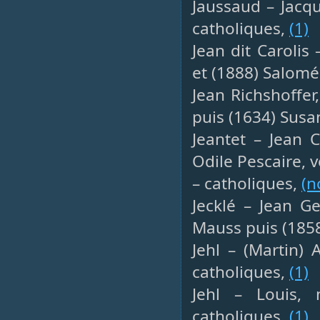
Jaussaud – Jacqu
catholiques,
(1)
Jean dit Carolis
et (1888) Salom
Jean Richshoffer
puis (1634) Susa
Jeantet – Jean C
Odile Pescaire, 
– catholiques,
(n
Jecklé – Jean G
Mauss puis (185
Jehl – (Martin) 
catholiques,
(1)
Jehl – Louis, 
catholiques,
(1)