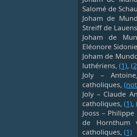
Salomé de Schau
Joham de Mundo
Streiff de Lauens
Joham de Mund
Eléonore Sidonie
Joham de Mundols
luthériens,
(1)
,
(2
Joly – Antoine
catholiques,
(not
Joly – Claude An
catholiques,
(1)
,
Jooss – Philippe
de Hornthum v
catholiques,
(1)