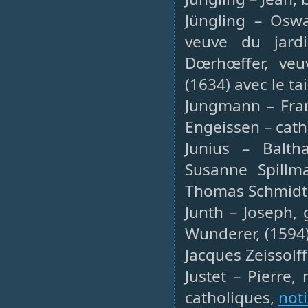
Jüngling – Oswa
veuve du jardi
Dœrhœffer, veu
(1634) avec le ta
Jungmann – Franç
Engeissen – cath
Junius – Baltha
Susanne Spillm
Thomas Schmidt,
Junth – Joseph, 
Wunderer, (1594
Jacques Zeissolf
Justet – Pierre,
catholiques,
not