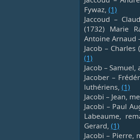
Fywaz,
(1)
Jaccoud – Clau
(1732) Marie 
Antoine Arnaud 
Jacob – Charles 
(1)
Jacob – Samuel, a
Jacober – Frédér
luthériens,
(1)
Jacobi – Jean, me
Jacobi – Paul Au
Labeaume, rema
Gerard,
(1)
Jacobi – Pierre, 