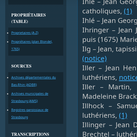
Ihlé – Jean Geor
catholiques,
(1)
PROPRIÉTAIRES
Ihlé – Jean Georg
(TABLE)
Ihringer – Jean 
Proprietaires (A-Z)
puis (1675) Mari
Propriétaires (plan Blondel,
Ilg – Jean, tapiss
1765)
(notice)
SOURCES
Iller – Jean Hen
luthériens,
notic
Archives départementales du
Iller – Martin
Bas-Rhin (ADBR)
Archives municipales de
Madeleine Brack
Strasbourg (AMS)
Illhock – Samue
Registres paroissiaux de
luthériens,
(1)
Strasbourg
Illinger – Jean 
Brechtel – luthé
TRANSCRIPTIONS