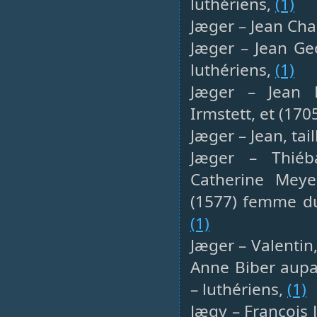
luthériens,
(1)
Jæger – Jean Char
Jæger – Jean Ge
luthériens,
(1)
Jæger – Jean 
Irmstett, et (17
Jæger – Jean, tai
Jæger – Thiéb
Catherine Meye
(1577) femme du
(1)
Jæger – Valentin,
Anne Biber aupa
– luthériens,
(1)
Jægy – François 