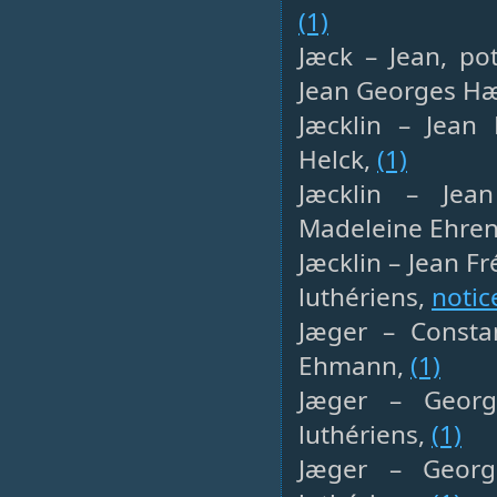
(1)
Jæck – Jean, po
Jean Georges Hæb
Jæcklin – Jean 
Helck,
(1)
Jæcklin – Jea
Madeleine Ehren
Jæcklin – Jean Fr
luthériens,
notic
Jæger – Consta
Ehmann,
(1)
Jæger – Georg
luthériens,
(1)
Jæger – Georges