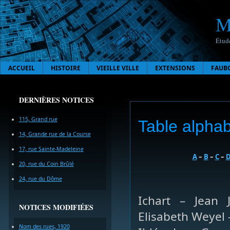
M
Étude
ACCUEIL
HISTOIRE
VIEILLE VILLE
EXTENSIONS
FAUB
DERNIÈRES NOTICES
115, Grand rue
Table alphab
14, Grande rue de la Course
17, rue Sainte-Madeleine
A
–
B
–
C
–
20, rue du Coin Brûlé
24, rue du Dôme
Ichart – Jean J
NOTICES MODIFIÉES
Elisabeth Weyel 
Nom des rues, 1920