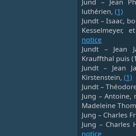
Jund – Jean Phi
luthérien,
(1)
Jundt – Isaac, b
Kesselmeyer, et
notice
Jundt – Jean J
Krauffthal puis 
Jundt – Jean Ja
Kirstenstein,
(1)
Jundt – Théodore
Jung – Antoine, 
Madeleine Thoma
Jung – Charles F
Jung – Charles 
notice