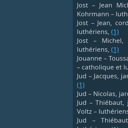
Jost – Jean Mic
Kohrmann – luth
Jost – Jean, co
luthériens,
(1)
Jost – Michel,
luthériens,
(1)
Jouanne – Toussa
– catholique et 
Jud – Jacques, jar
(1)
Jud – Nicolas, ja
Jud – Thiébaut, 
Voltz – luthérien
Jud – Thiébaut