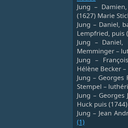
Jung – Damien,
(1627) Marie Stic
Jung – Daniel, b
Lempfried, puis 
Jung – Daniel,
Memminger – lut
Jung – François
Hélène Becker –
Jung – Georges F
Stempel – luthér
Jung – Georges J
Huck puis (1744)
Jung – Jean Andr
(1)