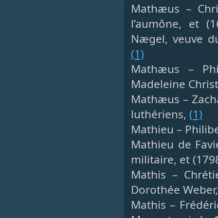
Mathæus – Chri
l’aumône, et (
Nægel, veuve du
(1)
Mathæus – Phil
Madeleine Chri
Mathæus – Zachar
luthériens,
(1)
Mathieu – Philibe
Mathieu de Favie
militaire, et (17
Mathis – Chréti
Dorothée Weber
Mathis – Frédéri