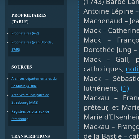
(1743) Barbe Lan
Antoine Lépine –
PROPRIÉTAIRES
Machenaud – Jean
(TABLE)
Mack – Catherin
Proprietaires (A-Z)
Mack – Françoi
Propriétaires (plan Blondel,
Dorothée Jung – 
1765)
Mack – Gall, p
SOURCES
catholiques,
not
Mack – Sébastie
Archives départementales du
luthériens,
(1)
Bas-Rhin (ADBR)
Archives municipales de
Mackau – Franç
Strasbourg (AMS)
préteur, et Mari
Registres paroissiaux de
Marie d’Elsenhei
Strasbourg
Mackau – Françoi
de la Bastie – ca
TRANSCRIPTIONS