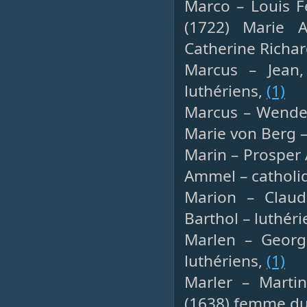
Marco – Louis Fé
(1722) Marie 
Catherine Richa
Marcus – Jean, 
luthériens,
(1)
Marcus – Wendeli
Marie von Berg –
Marin – Prosper 
Ammel – catholiq
Marion – Claude
Barthol – luthér
Marlen – George
luthériens,
(1)
Marler – Martin
(1638) femme du 