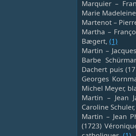
Marquier – Fran
Marie Madeleine
Martenot – Pierre
Martha – Françoi
Bægert,
(1)
Martin – Jacques
Barbe Schürma
Dachert puis (1
Georges Kornman
Michel Meyer, bl
Martin – Jean J
Caroline Schuler
Martin – Jean P
(1723) Véroniqu
catholiques,
(1)