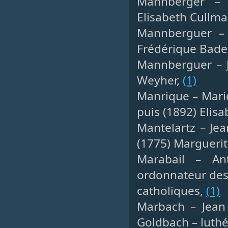
Mannberger – J
Elisabeth Cullma
Mannberguer – J
Frédérique Bade
Mannberguer – J
Weyher,
(1)
Manrique – Marie
puis (1892) Elisa
Mantelartz – Jea
(1775) Marguerit
Marabail – An
ordonnateur des 
catholiques,
(1)
Marbach – Jean 
Goldbach – luthé