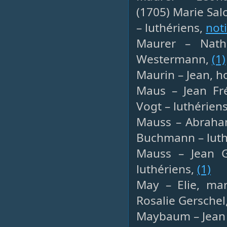
(1705) Marie Sa
– luthériens,
not
Maurer – Natha
Westermann,
(1)
Maurin – Jean, ho
Maus – Jean Fré
Vogt – luthérien
Mauss – Abraham
Buchmann – luth
Mauss – Jean G
luthériens,
(1)
May – Elie, ma
Rosalie Gerschel
Maybaum – Jean P