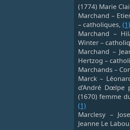
(1774) Marie Cla
Marchand – Etien
– catholiques,
(1
Marchand – Hila
Winter – catholi
Marchand – Jean
Hertzog – cathol
Marchands – Cor
Marck – Léonard
d’André Dœlpe p
(1670) femme du 
(1)
Marclesy – Jose
Jeanne Le Labou