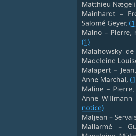
Matthieu Nægelin
Mainhardt – Fré
Salomé Geyer,
(1
Maino – Pierre, 
(1)
Malahowsky de P
Madeleine Louis
Malapert – Jean
Anne Marchal,
(1
Maline – Pierre,
Anne Willmann p
notice)
Maljean – Servai
Mallarmé – Gui
Madeleine Müll