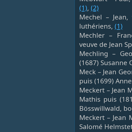
(1)
,
(2)
Mechel – Jean, 
luthériens,
(1)
Mechler – Franç
veuve de Jean Sp
Mechling – Geor
(1687) Susanne O
Meck – Jean Geor
puis (1699) Anne
Meckert – Jean M
Mathis puis (18
Bösswillwald, bo
Meckert – Jean M
Salomé Helmstet