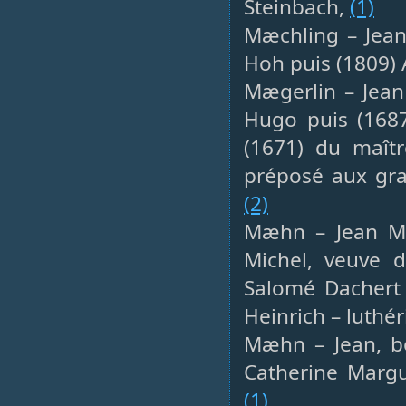
Steinbach,
(1)
Mæchling – Jean
Hoh puis (1809)
Mægerlin – Jean 
Hugo puis (168
(1671) du maît
préposé aux gra
(2)
Mæhn – Jean Mic
Michel, veuve d
Salomé Dachert 
Heinrich – luthé
Mæhn – Jean, bo
Catherine Margu
(1)