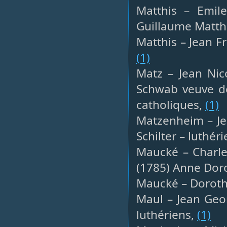
Matthis – Emile
Guillaume Matth
Matthis – Jean Fr
(1)
Matz – Jean Nico
Schwab veuve de
catholiques,
(1)
Matzenheim – Je
Schilter – luthér
Maucké – Charles
(1785) Anne Doro
Maucké – Doroth
Maul – Jean Geo
luthériens,
(1)