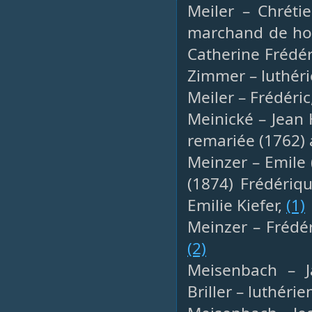
Meiler – Chréti
marchand de hou
Catherine Frédé
Zimmer – luthér
Meiler – Frédéric
Meinické – Jean 
remariée (1762) 
Meinzer – Emile (
(1874) Frédériq
Emilie Kiefer,
(1)
Meinzer – Frédér
(2)
Meisenbach – Ja
Briller – luthérie