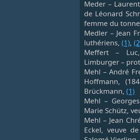
Meder – Laurent,
de Léonard Schn
femme du tonneli
Medler – Jean Fr
luthériens,
(1)
,
(2
Meffert – Luc
Limburger – prot
Mehl – André Fré
Hoffmann, (184
Brückmann,
(1)
Mehl – Georges,
Marie Schütz, ve
Mehl – Jean Chré
Eckel, veuve de
Salomé Vierling 