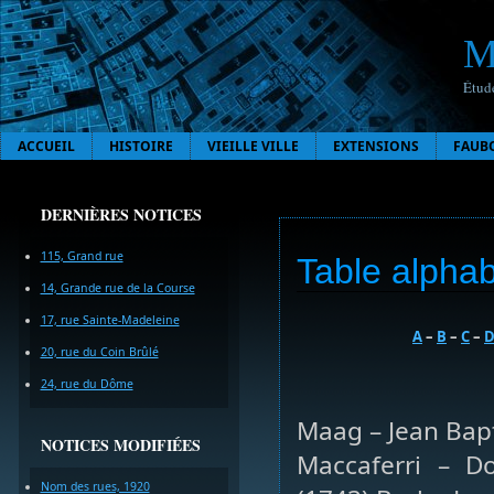
M
Étude
ACCUEIL
HISTOIRE
VIEILLE VILLE
EXTENSIONS
FAUB
DERNIÈRES NOTICES
115, Grand rue
Table alphab
14, Grande rue de la Course
17, rue Sainte-Madeleine
A
–
B
–
C
–
20, rue du Coin Brûlé
24, rue du Dôme
Maag – Jean Bapt
NOTICES MODIFIÉES
Maccaferri – Do
Nom des rues, 1920