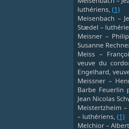
Meisenbach – Jea
luthériens,
(1)
Meisenbach – Jea
Stædel – luthéri
Meisner – Philip
Susanne Rechner
Meiss – Françoi
veuve du cordon
Engelhard, veuve
Meissner – Henr
Barbe Feuerlin 
Jean Nicolas Sch
Meistertzheim – 
– luthériens,
(1)
Melchior – Alber