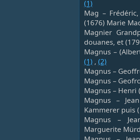
(1)
Mag – Frédéric,
(1676) Marie Mad
Magnier Grandpr
douanes, et (179
Magnus – (Albert
(1)
,
(2)
Magnus – Geoffro
Magnus – Geofroi
Magnus – Henri (
Magnus – Jean
Kammerer puis (
Magnus – Jean
Marguerite Mürde
Magnus – Jean