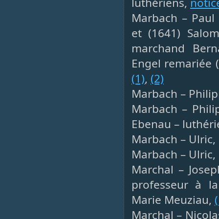
luthériens,
notic
Marbach – Paul F
et (1641) Salo
marchand Bern
Engel remariée (
(1)
,
(2)
Marbach – Philip
Marbach – Phili
Ebenau – luthér
Marbach – Ulric,
Marbach – Ulric, 
Marchal – Josep
professeur à la
Marie Meuziau,
(
Marchal – Nicola