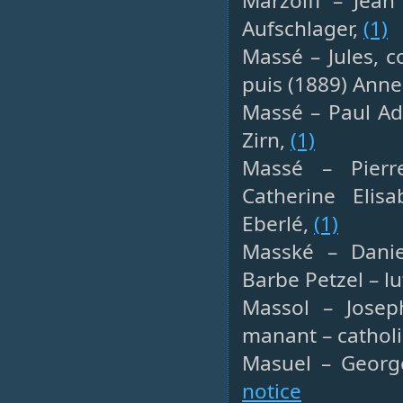
Marzolff – Jean
Aufschlager,
(1)
Massé – Jules, 
puis (1889) Anne
Massé – Paul Adr
Zirn,
(1)
Massé – Pierre
Catherine Elisa
Eberlé,
(1)
Masské – Daniel
Barbe Petzel – l
Massol – Joseph
manant – cathol
Masuel – George
notice