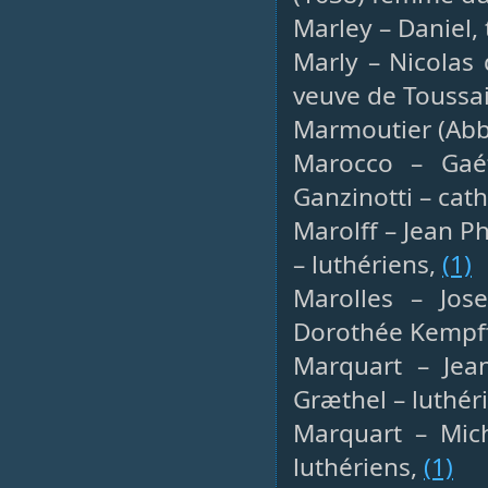
Marley – Daniel, 
Marly – Nicolas 
veuve de Toussai
Marmoutier (Abb
Marocco – Gaét
Ganzinotti – cat
Marolff – Jean P
– luthériens,
(1)
Marolles – Jose
Dorothée Kempff
Marquart – Jean
Græthel – luthér
Marquart – Mich
luthériens,
(1)