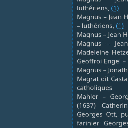
luthériens,
(1)
Magnus – Jean H
– luthériens,
(1)
Magnus – Jean He
Magnus – Jean
Madeleine Hetz
Geoffroi Engel –
Magnus – Jonatha
Magrat dit Castav
catholiques
Mahler – George
(1637) Catheri
Georges Ott, pu
farinier Georg