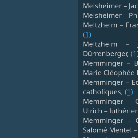
Melsheimer – Jac
Melsheimer – Phi
Meltzheim – Fran
(1)
Meltzheim – 
Dürrenberger,
(1
Memminger – Ben
Marie Cléophée
Memminger – Edm
catholiques,
(1)
Memminger – G
Ulrich – luthérie
Memminger – Ge
Salomé Mentel – 