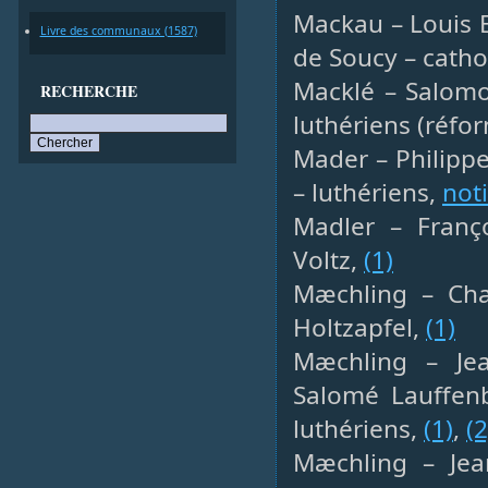
Mackau – Louis E
Livre des communaux (1587)
de Soucy – catho
Macklé – Salomo
RECHERCHE
luthériens (réfo
Mader – Philippe
– luthériens,
not
Madler – Franço
Voltz,
(1)
Mæchling – Char
Holtzapfel,
(1)
Mæchling – Jea
Salomé Lauffenb
luthériens,
(1)
,
(2
Mæchling – Jea