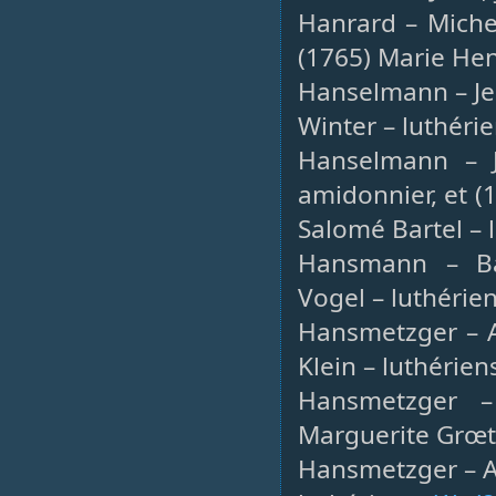
Hanrard – Michel
(1765) Marie Hen
Hanselmann – Jea
Winter – luthéri
Hanselmann – J
amidonnier, et (
Salomé Bartel – 
Hansmann – Bar
Vogel – luthérie
Hansmetzger – A
Klein – luthérien
Hansmetzger –
Marguerite Grœt
Hansmetzger – Ab