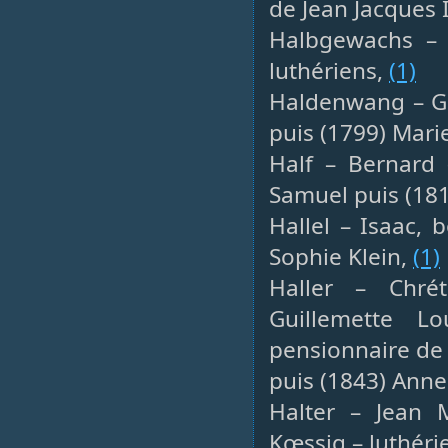
de Jean Jacques I
Halbgewachs – J
luthériens,
(1)
Haldenwang – Ga
puis (1799) Mari
Half – Bernard (
Samuel puis (181
Hallel – Isaac, 
Sophie Klein,
(1)
Haller – Chrét
Guillemette L
pensionnaire de 
puis (1843) Anne
Halter – Jean M
Kœssig – luthéri