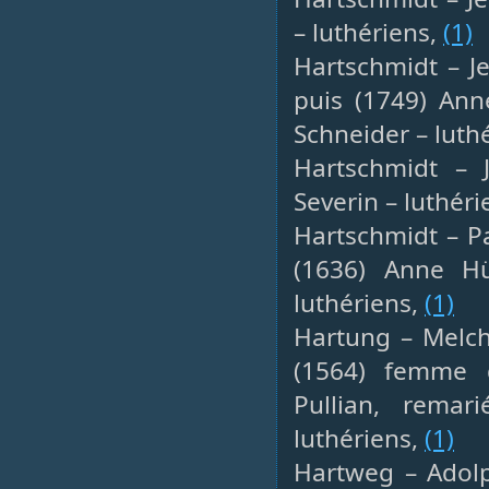
– luthériens,
(1)
Hartschmidt – Je
puis (1749) Ann
Schneider – luth
Hartschmidt – J
Severin – luthéri
Hartschmidt – Pa
(1636) Anne Hü
luthériens,
(1)
Hartung – Melchi
(1564) femme 
Pullian, remar
luthériens,
(1)
Hartweg – Adolp