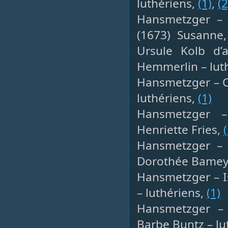
luthériens,
(1)
,
(2
Hansmetzger – C
(1673) Susanne,
Ursule Kolb d’
Hemmerlin – lut
Hansmetzger – Cl
luthériens,
(1)
Hansmetzger – 
Henriette Fries,
(
Hansmetzger – G
Dorothée Bameye
Hansmetzger – Is
– luthériens,
(1)
Hansmetzger – 
Barbe Buntz – lu