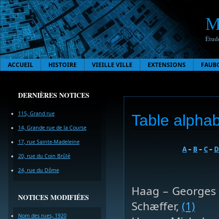
M
Étude
ACCUEIL
HISTOIRE
VIEILLE VILLE
EXTENSIONS
FAUB
DERNIÈRES NOTICES
115, Grand rue
Table alphab
14, Grande rue de la Course
17, rue Sainte-Madeleine
A
–
B
–
C
–
D
20, rue du Coin Brûlé
24, rue du Dôme
Haag – Georges (
NOTICES MODIFIÉES
Schæffer,
(1)
Nom des rues, 1920