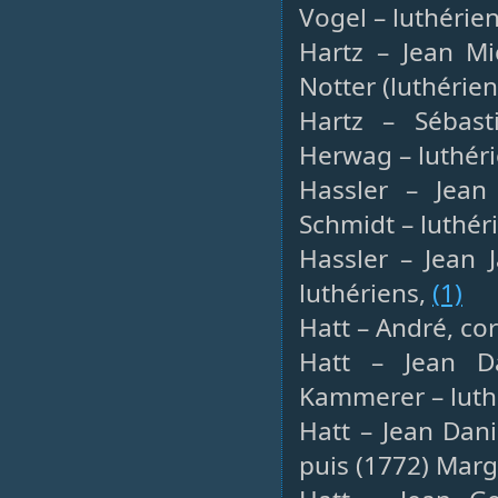
Vogel – luthérie
Hartz – Jean Mi
Notter (luthérien
Hartz – Sébasti
Herwag – luthér
Hassler – Jean 
Schmidt – luthér
Hassler – Jean J
luthériens,
(1)
Hatt – André, co
Hatt – Jean Da
Kammerer – luth
Hatt – Jean Dani
puis (1772) Marg