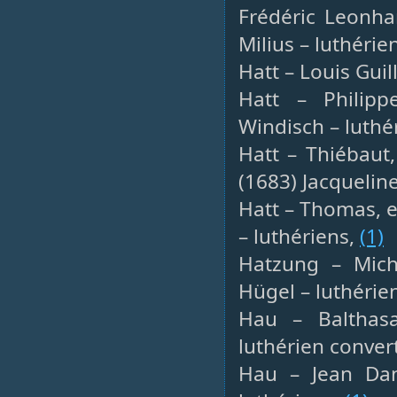
Frédéric Leonha
Milius – luthérie
Hatt – Louis Gui
Hatt – Philippe
Windisch – luthé
Hatt – Thiébaut,
(1683) Jacquelin
Hatt – Thomas, e
– luthériens,
(1)
Hatzung – Mich
Hügel – luthérie
Hau – Balthasa
luthérien conver
Hau – Jean Dan