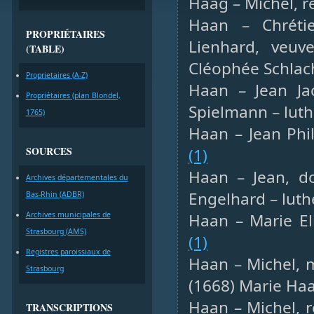
Haag – Michel, re
Haan – Chrétie
PROPRIÉTAIRES
Lienhard, veuv
(TABLE)
Cléophée Schlac
Proprietaires (A-Z)
Haan – Jean Ja
Propriétaires (plan Blondel,
Spielmann – luth
1765)
Haan – Jean Phil
SOURCES
(1)
Haan – Jean, d
Archives départementales du
Engelhard – luth
Bas-Rhin (ADBR)
Archives municipales de
Haan – Marie El
Strasbourg (AMS)
(1)
Registres paroissiaux de
Haan – Michel, 
Strasbourg
(1668) Marie Haa
Haan – Michel, 
TRANSCRIPTIONS