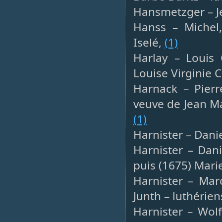
Hansmetzger – J
Hanss – Michel,
Iselé,
(1)
Harlay – Louis 
Louise Virginie C
Harnack – Pierr
veuve de Jean Ma
(1)
Harnister – Danie
Harnister – Dani
puis (1675) Mari
Harnister – Marc
Junth – luthérien
Harnister – Wolf