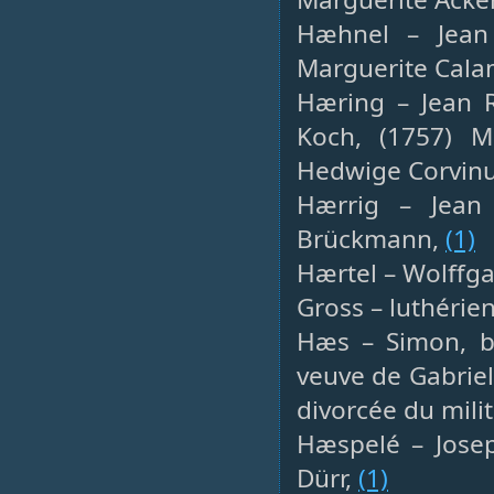
Hæhnel – Jean 
Marguerite Cal
Hæring – Jean R
Koch, (1757) M
Hedwige Corvinu
Hærrig – Jean 
Brückmann,
(1)
Hærtel – Wolffga
Gross – luthérie
Hæs – Simon, ba
veuve de Gabriel
divorcée du milit
Hæspelé – Josep
Dürr,
(1)