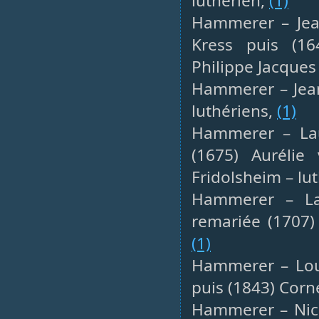
luthérien,
(1)
Hammerer – Jean
Kress puis (16
Philippe Jacques Z
Hammerer – Jean
luthériens,
(1)
Hammerer – Laur
(1675) Aurélie
Fridolsheim – lu
Hammerer – Laur
remariée (1707) 
(1)
Hammerer – Loui
puis (1843) Cor
Hammerer – Nico