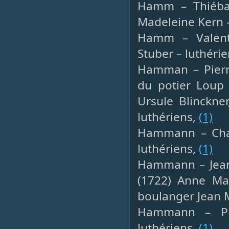
Hamm – Thiébau
Madeleine Kern –
Hamm – Valenti
Stuber – luthéri
Hamman – Pierre
du potier Loup 
Ursule Blinckne
luthériens,
(1)
Hammann – Charl
luthériens,
(1)
Hammann – Jean,
(1722) Anne Mar
boulanger Jean M
Hammann – Pie
luthériens,
(1)