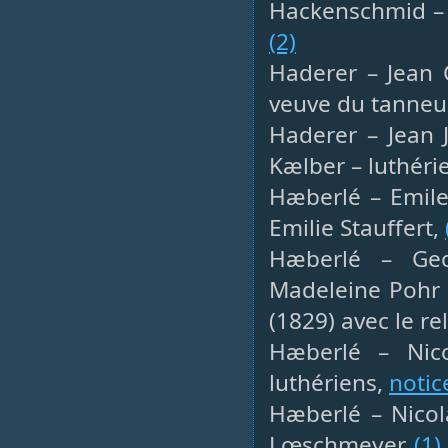
Hackenschmid – C
(2)
Haderer – Jean C
veuve du tanneur
Haderer – Jean 
Kælber – luthéri
Hæberlé – Emile 
Emilie Stauffert,
Hæberlé – Geo
Madeleine Pohr 
(1829) avec le re
Hæberlé – Nico
luthériens,
notic
Hæberlé – Nicola
Lœschmeyer,
(1)