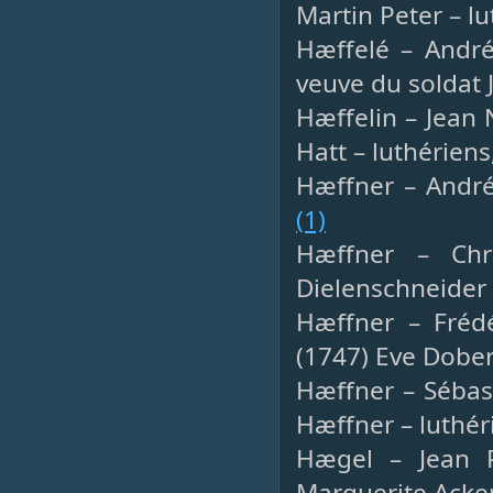
Martin Peter – l
Hæffelé – André,
veuve du soldat 
Hæffelin – Jean 
Hatt – luthériens
Hæffner – André,
(1)
Hæffner – Chré
Dielenschneider 
Hæffner – Fréd
(1747) Eve Dober
Hæffner – Sébast
Hæffner – luthér
Hægel – Jean Ph
Marguerite Acke