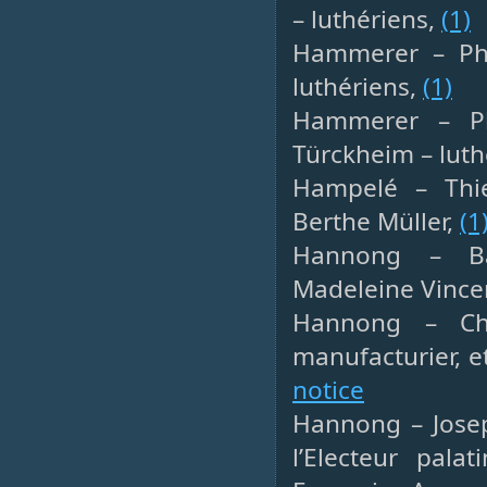
– luthériens,
(1)
Hammerer – Phil
luthériens,
(1)
Hammerer – Ph
Türckheim – luth
Hampelé – Thie
Berthe Müller,
(1
Hannong – Bal
Madeleine Vince
Hannong – Cha
manufacturier, e
notice
Hannong – Jose
l’Electeur pala