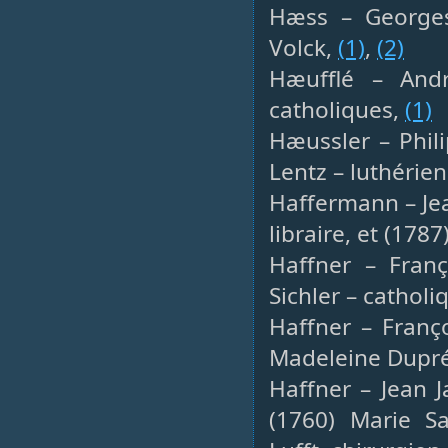
Hæss – Georges 
Volck,
(1)
,
(2)
Hæufflé – Andr
catholiques,
(1)
Hæussler – Phili
Lentz – luthérie
Haffermann – Jea
libraire, et (17
Haffner – Franço
Sichler – catholi
Haffner – Franç
Madeleine Dupré
Haffner – Jean 
(1760) Marie 