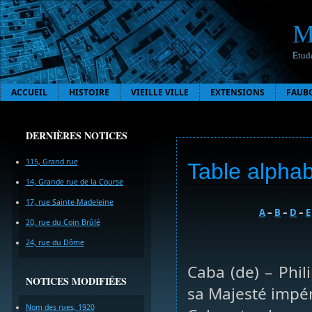
M
Étude
ACCUEIL
HISTOIRE
VIEILLE VILLE
EXTENSIONS
FAUB
DERNIÈRES NOTICES
115, Grand rue
Table alphab
14, Grande rue de la Course
17, rue Sainte-Madeleine
A
–
B
–
D
–
E
20, rue du Coin Brûlé
24, rue du Dôme
Caba (de) – Phil
NOTICES MODIFIÉES
sa Majesté impér
Nom des rues, 1920