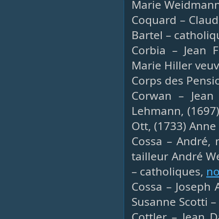
Marie Weidmann 
Coquard – Claud
Bartel – catholi
Corbia – Jean F
Marie Hiller veu
Corps des Pensi
Corwan – Jean 
Lehmann, (1697)
Ott, (1733) Anne
Cossa – André, 
tailleur André W
– catholiques,
no
Cossa – Joseph 
Susanne Scotti –
Cottler – Jean D