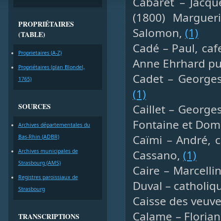
Cabaret – Jacqu
(1800) Marguer
PROPRIÉTAIRES
Salomon,
(1)
(TABLE)
Cadé – Paul, cafe
Proprietaires (A-Z)
Anne Ehrhard pui
Propriétaires (plan Blondel,
Cadet – Georges,
1765)
(1)
SOURCES
Caillet – George
Fontaine et Domi
Archives départementales du
Caïmi – André, c
Bas-Rhin (ADBR)
Archives municipales de
Cassano,
(1)
Strasbourg (AMS)
Caire – Marcelli
Registres paroissiaux de
Duval – catholiq
Strasbourg
Caisse des veuve
Calame – Florian
TRANSCRIPTIONS