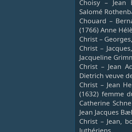
Choisy – Jean B
Salomé Rothenba
Chouard – Berna
(1766) Anne Hél
Christ – Georges,
Christ – Jacques
Jacqueline Grimm
Christ – Jean A
Dietrich veuve 
Christ – Jean He
(1632) femme du
Catherine Schne
Jean Jacques Bæh
Christ – Jean, b
luthériens