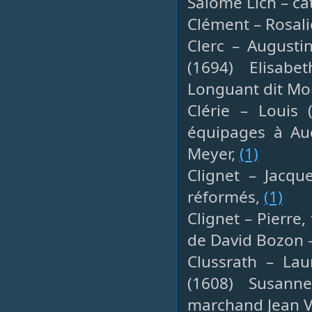
Salomé Lich – ca
Clément – Rosali
Clerc – Augustin
(1694) Elisab
Longuant dit Mo
Clérie – Louis 
équipages à Aud
Meyer,
(1)
Clignet – Jacqu
réformés,
(1)
Clignet – Pierre,
de David Bozon 
Clussrath – Lau
(1608) Susann
marchand Jean V