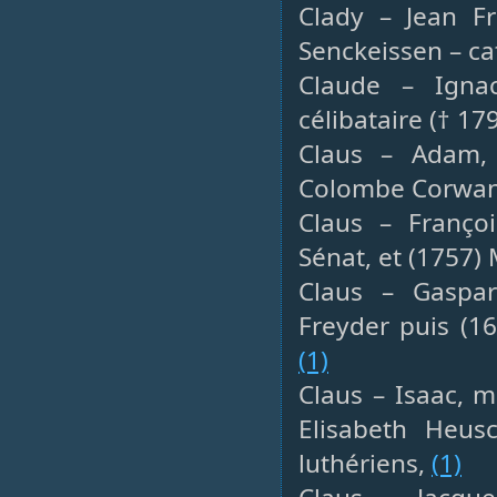
Clady – Jean Fr
Senckeissen – ca
Claude – Igna
célibataire († 17
Claus – Adam, 
Colombe Corwan 
Claus – Franço
Sénat, et (1757)
Claus – Gaspard
Freyder puis (1
(1)
Claus – Isaac, m
Elisabeth Heus
luthériens,
(1)