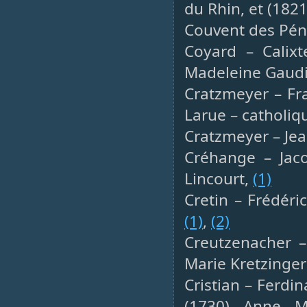
du Rhin, et (182
Couvent des Pén
Coyard – Calix
Madeleine Gaud
Cratzmeyer – Fra
Larue – catholiq
Cratzmeyer – Jea
Créhange – Jaco
Lincourt,
(1)
Cretin – Frédéri
(1)
,
(2)
Creutzenacher –
Marie Kretzinger
Cristian – Ferdi
(1730) Anne M