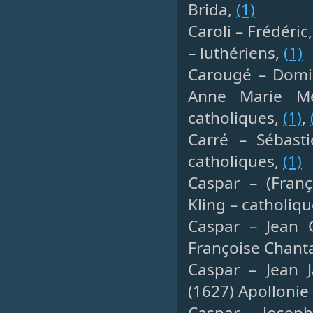
Brida,
(1)
Caroli – Frédéri
– luthériens,
(1)
Carougé – Domin
Anne Marie Me
catholiques,
(1)
,
Carré – Sébasti
catholiques,
(1)
Caspar – (Franç
Kling – catholiq
Caspar – Jean G
Françoise Chanta
Caspar – Jean J
(1627) Apollonie
Caspar – Joseph