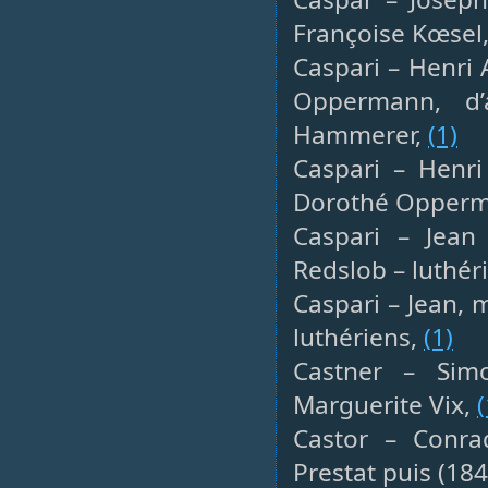
Françoise Kœsel
Caspari – Henri 
Oppermann, d’
Hammerer,
(1)
Caspari – Henri
Dorothé Opperm
Caspari – Jean
Redslob – luthér
Caspari – Jean, 
luthériens,
(1)
Castner – Sim
Marguerite Vix,
(
Castor – Conra
Prestat puis (18