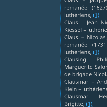
Claus – Jacque
remariée (1627
luthériens,
(1)
Claus – Jean Ni
Kiessel – luthéri
Claus – Nicolas,
remariée (173
luthériens,
(1)
Clausing – Phil
Marguerite Sal
de brigade Nico
Clausmar – And
Klein – luthérien
Clausmar – He
Brigitte,
(1)