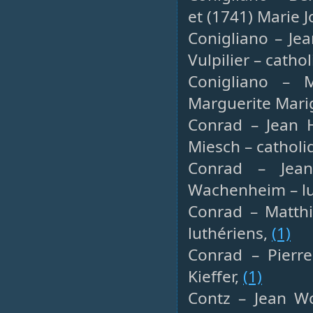
et (1741) Marie 
Conigliano – Je
Vulpilier – catho
Conigliano – M
Marguerite Marig
Conrad – Jean H
Miesch – catholi
Conrad – Jean
Wachenheim – lu
Conrad – Matthi
luthériens,
(1)
Conrad – Pierre
Kieffer,
(1)
Contz – Jean Wol