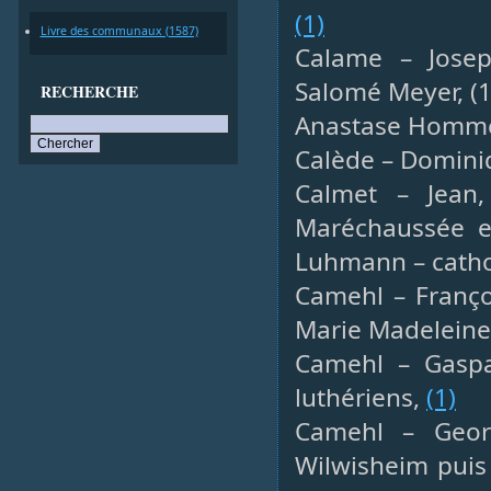
(1)
Livre des communaux (1587)
Calame – Josep
Salomé Meyer, (1
RECHERCHE
Anastase Hommel
Calède – Dominiqu
Calmet – Jean,
Maréchaussée e
Luhmann – catho
Camehl – Françoi
Marie Madeleine 
Camehl – Gaspar
luthériens,
(1)
Camehl – Georg
Wilwisheim puis 