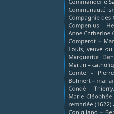
Commanderie Sa
Communauté isra
Compagnie des C
Compenius – Her
Anne Catherine G
Comperot – Mari
Louis, veuve du 
Marguerite Ben
Martin – catholi
Comte – Pierre
Bohnert – manan
Condé – Thierry,
Marie Cléophée 
remariée (1622) 
Conigliano – Be