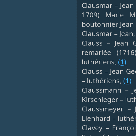
Clausmar – Jean
1709) Marie Ma
boutonnier Jean
Clausmar – Jean,
Clauss – Jean G
remariée (171
luthériens,
(1)
Clauss – Jean Ge
– luthériens,
(1)
Claussmann – Je
Kirschleger – lut
Claussmeyer – J
Lienhard – luthé
Clavey – Françoi