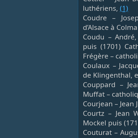
luthériens,
(1)
Coudre – Josep
d’Alsace à Colma
Coudu – André, 
puis (1701) Cat
Frégère – cathol
Coulaux – Jacqu
de Klingenthal, e
Couppard – Jean
Muffat – catholi
Courjean – Jean 
Courtz – Jean W
Mockel puis (171
Couturat – Augu