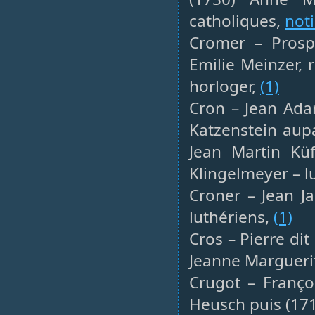
catholiques,
not
Cromer – Prospe
Emilie Meinzer, 
horloger,
(1)
Cron – Jean Ada
Katzenstein aup
Jean Martin Küf
Klingelmeyer – l
Croner – Jean Ja
luthériens,
(1)
Cros – Pierre di
Jeanne Margueri
Crugot – Franço
Heusch puis (171