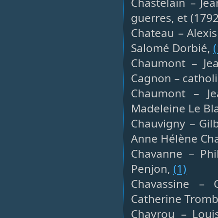
Chastelain – Je
guerres, et (17
Chateau – Alexis 
Salomé Dorbié,
(
Chaumont – Jean
Cagnon – cathol
Chaumont – Jea
Madeleine Le Bla
Chauvigny – Gilb
Anne Hélène Char
Chavanne – Phil
Penjon,
(1)
Chavassine – C
Catherine Trombe
Chayrou – Louis