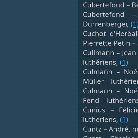
Cubertefond – Ber
Cubertefond –
Dürrenberger,
(1
Cuchot d’Herbai
Pierrette Petin –
Cullmann – Jean 
luthériens,
(1)
Culmann – Noé, 
Müller – luthéri
Culmann – Noé, 
Fend – luthérien
Cunius – Félici
luthériens,
(1)
Cuntz – André, hu