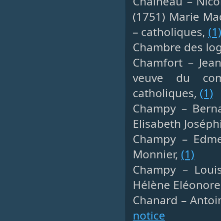
Chaineau – Nicol
(1751) Marie Mad
– catholiques,
(1
Chambre des log
Chamfort – Jean
veuve du comm
catholiques,
(1)
Champy – Bernar
Elisabeth Joséph
Champy – Edme, 
Monnier,
(1)
Champy – Louis
Hélène Eléonore
Chanard – Antoine
notice