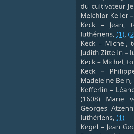
du cultivateur J
Melchior Keller –
Keck – Jean, t
luthériens,
(1)
,
(2
Keck – Michel, t
Judith Zittelin – 
Keck – Michel, to
Keck – Philipp
Madeleine Bein,
Kefferlin – Léand
(1608) Marie 
Georges Atzenho
luthériens,
(1)
Kegel – Jean Geo