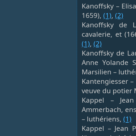
Kanoffsky – Elis
1659),
(1)
,
(2)
Kanoffsky de L
cavalerie, et (1
(1)
,
(2)
Kanoffsky de Lan
Anne Yolande S
Marsilien – luthé
Kantengiesser – N
veuve du potier 
Kappel – Jean 
Ammerbach, ensu
– luthériens,
(1)
Kappel – Jean P