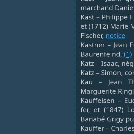
marchand Daniel
Kast – Philippe F
et (1712) Marie 
Fischer,
notice
Kastner – Jean F
Baurenfeind,
(1)
Katz – Isaac, né
Katz – Simon, c
Kau – Jean Th
Marguerite Ringl
Kauffeisen – Eu
fer, et (1847) 
Banabé Grigy pui
Kauffer – Charle