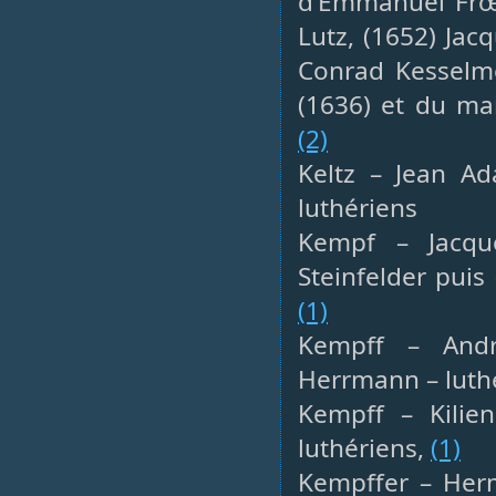
d’Emmanuel Frœl
Lutz, (1652) Ja
Conrad Kesselm
(1636) et du ma
(2)
Keltz – Jean Ad
luthériens
Kempf – Jacque
Steinfelder puis
(1)
Kempff – Andr
Herrmann – luth
Kempff – Kilie
luthériens,
(1)
Kempffer – Herm