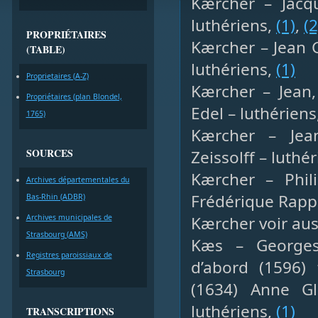
Kærcher – Jacq
luthériens,
(1)
,
(2
PROPRIÉTAIRES
Kærcher – Jean 
(TABLE)
luthériens,
(1)
Proprietaires (A-Z)
Kærcher – Jean,
Propriétaires (plan Blondel,
Edel – luthériens
1765)
Kærcher – Jea
SOURCES
Zeissolff – luthé
Kærcher – Phili
Archives départementales du
Frédérique Rapp
Bas-Rhin (ADBR)
Archives municipales de
Kærcher voir aus
Strasbourg (AMS)
Kæs – Georges,
Registres paroissiaux de
d’abord (1596)
Strasbourg
(1634) Anne Gl
luthériens,
(1)
TRANSCRIPTIONS