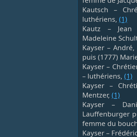
femme de Jacque
Kautsch – Chré
luthériens,
(1)
Kautz – Jean 
Madeleine Schul
Kayser – André,
puis (1777) Mari
Kayser – Chrétie
– luthériens,
(1)
Kayser – Chrét
Mentzer,
(1)
Kayser – Dani
Lauffenburger p
femme du bouche
Kayser – Frédéric