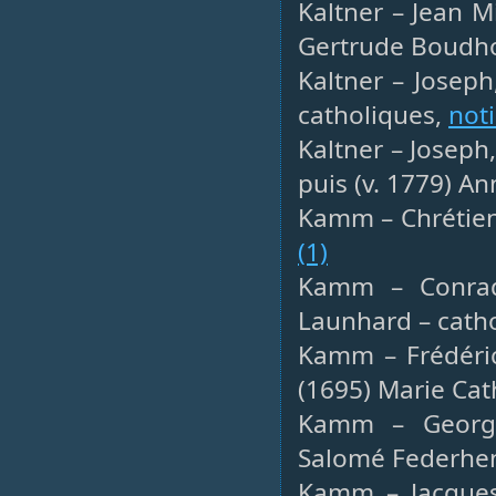
Kaltner – Jean M
Gertrude Boudh
Kaltner – Joseph
catholiques,
not
Kaltner – Joseph
puis (v. 1779) A
Kamm – Chrétien,
(1)
Kamm – Conrad,
Launhard – cath
Kamm – Frédéric
(1695) Marie Cat
Kamm – Georges
Salomé Federhe
Kamm – Jacques,