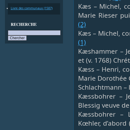
Kæs – Michel, co
Livre des communaux (1587)
Marie Rieser pu
(2)
RECHERCHE
Kæs – Michel, co
(1)
Kæshammer – Jea
et (v. 1768) Chr
Kæss – Henri, co
Marie Dorothée 
Schlachtmann – 
Kæssbohrer – Je
Blessig veuve de
Kæssbohrer – L
Kœhler, d’abord 