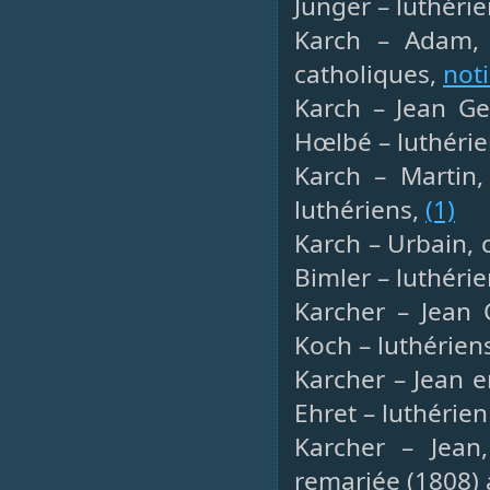
Jünger – luthéri
Karch – Adam, 
catholiques,
not
Karch – Jean Ge
Hœlbé – luthéri
Karch – Martin,
luthériens,
(1)
Karch – Urbain, 
Bimler – luthéri
Karcher – Jean 
Koch – luthérien
Karcher – Jean 
Ehret – luthérien
Karcher – Jean,
remariée (1808) 