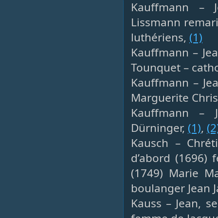
Kauffmann – J
Lissmann remari
luthériens,
(1)
Kauffmann – Jean
Tounquet – cath
Kauffmann – Jean
Marguerite Chris
Kauffmann – J
Dürninger,
(1)
,
(2
Kausch – Chréti
d’abord (1696) 
(1749) Marie Ma
boulanger Jean 
Kauss – Jean, se