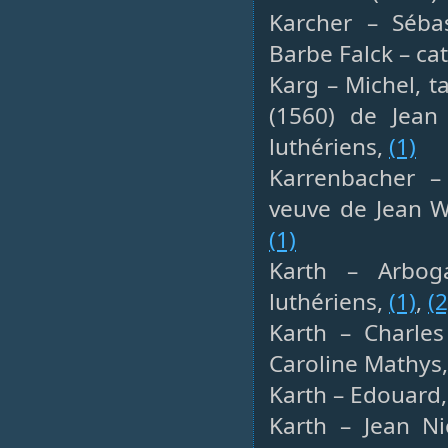
Karcher – Sébas
Barbe Falck – ca
Karg – Michel, t
(1560) de Jean
luthériens,
(1)
Karrenbacher – 
veuve de Jean W
(1)
Karth – Arboga
luthériens,
(1)
,
(2
Karth – Charles
Caroline Mathys
Karth – Edouard,
Karth – Jean Ni