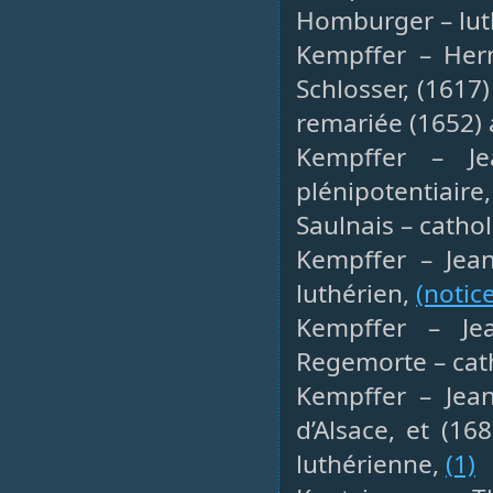
Homburger – lut
Kempffer – Herm
Schlosser, (1617
remariée (1652) 
Kempffer – Jea
plénipotentiair
Saulnais – catho
Kempffer – Jea
luthérien,
(notice
Kempffer – Jea
Regemorte – cat
Kempffer – Jean
d’Alsace, et (16
luthérienne,
(1)