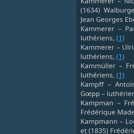
Kammerer – Nico
(1634) Walburge
Jean Georges Ebe
Kammerer – Paul
luthériens,
(1)
Kammerer – Ulric
luthériens,
(1)
Kammüller – Fré
luthériens,
(1)
Kampff – Antoin
Gœpp – luthérie
Kampman – Fréd
Frédérique Mad
Kampmann – Loui
et (1835) Frédér