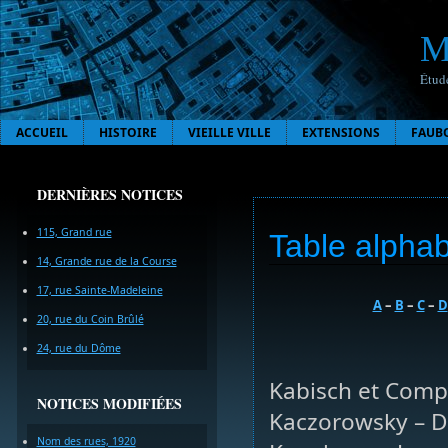
M
Étude
ACCUEIL
HISTOIRE
VIEILLE VILLE
EXTENSIONS
FAUB
DERNIÈRES NOTICES
115, Grand rue
Table alphab
14, Grande rue de la Course
17, rue Sainte-Madeleine
A
–
B
–
C
–
D
20, rue du Coin Brûlé
24, rue du Dôme
Kabisch et Comp
NOTICES MODIFIÉES
Kaczorowsky – Do
Nom des rues, 1920