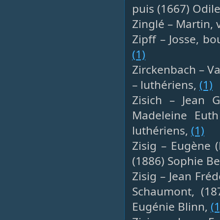
puis (1667) Odile
Zinglé – Martin, 
Zipff – Josse, bo
(1)
Zirckenbach – Val
– luthériens,
(1)
Zisich – Jean G
Madeleine Euth
luthériens,
(1)
Zisig – Eugène 
(1886) Sophie Be
Zisig – Jean Fréd
Schaumont, (187
Eugénie Blinn,
(1