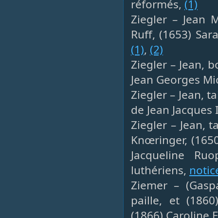
réformés,
(1)
Ziegler – Jean M
Ruff, (1653) Sar
(1)
,
(2)
Ziegler – Jean, 
Jean Georges Mic
Ziegler – Jean, t
de Jean Jacques 
Ziegler – Jean, 
Knœringer, (1650
Jacqueline Ru
luthériens,
notic
Ziemer – (Gasp
paille, et (186
(1866) Caroline 