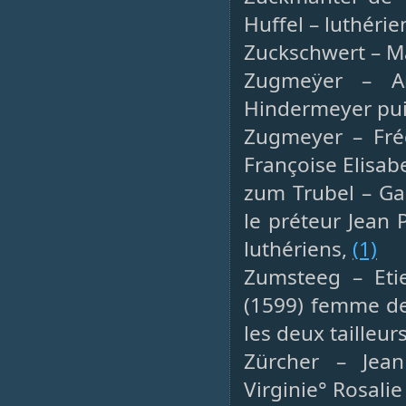
Huffel – luthérie
Zuckschwert – Ma
Zugmeÿer – An
Hindermeyer pui
Zugmeyer – Fréd
Françoise Elisab
zum Trubel – Gab
le préteur Jean 
luthériens,
(1)
Zumsteeg – Etie
(1599) femme de 
les deux tailleur
Zürcher – Jean
Virginie° Rosalie