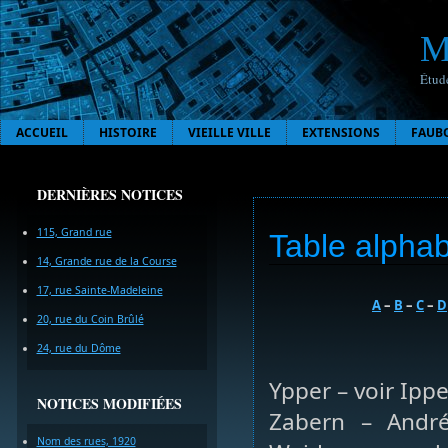
M
Étude
ACCUEIL
HISTOIRE
VIEILLE VILLE
EXTENSIONS
FAUB
DERNIÈRES NOTICES
115, Grand rue
Table alphab
14, Grande rue de la Course
17, rue Sainte-Madeleine
A
–
B
–
C
–
D
20, rue du Coin Brûlé
24, rue du Dôme
Ypper – voir Ippe
NOTICES MODIFIÉES
Zabern – André
Nom des rues, 1920