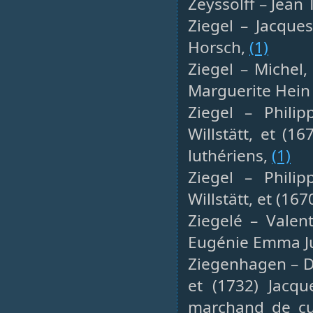
Zeyssolff – Jean
Ziegel – Jacques
Horsch,
(1)
Ziegel – Michel,
Marguerite Hein 
Ziegel – Phili
Willstätt, et (1
luthériens,
(1)
Ziegel – Phili
Willstätt, et (16
Ziegelé – Valent
Eugénie Emma J
Ziegenhagen – Da
et (1732) Jacqu
marchand de cui