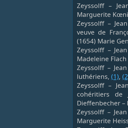
Zeyssolff – Jea
Marguerite Kœni
Zeyssolff – Jea
veuve de Franç
(1654) Marie Gen
Zeyssolff – Jea
Madeleine Flach 
Zeyssolff – Jea
luthériens,
(1)
,
(2
Zeyssolff – Jea
cohéritiers d
Dieffenbecher – 
Zeyssolff – Jea
Marguerite Heiss