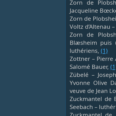
Zorn de Plobsh
Jacqueline Bœcke
Zorn de Plobshei
Voltz d’Altenau –
Zorn de Plobs
Blæsheim puis 
luthériens,
(1)
Zottner – Pierre 
Salomé Bauer,
(1
Zübelé – Joseph
Yvonne Olive D
veuve de Jean L
Zuckmantel de B
Seebach – luthér
Zuckmantel de B