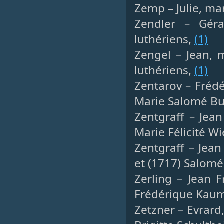
Zemp – Julie, m
Zendler – Gér
luthériens,
(1)
Zengel – Jean, 
luthériens,
(1)
Zentarov – Frédér
Marie Salomé Bu
Zentgraff – Jea
Marie Félicité Wi
Zentgraff – Jean
et (1717) Salomé
Zerling – Jean F
Frédérique Kau
Zetzner – Evrard,