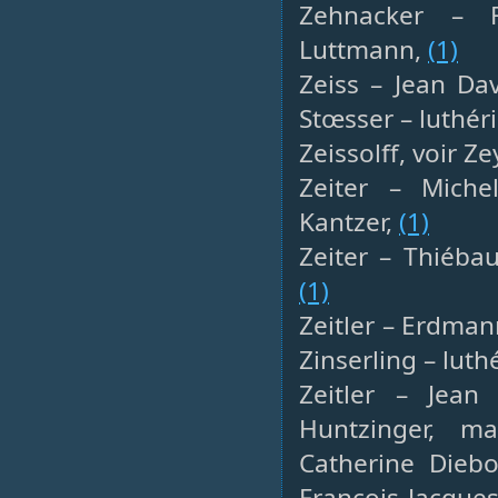
Zehnacker – F
Luttmann,
(1)
Zeiss – Jean Da
Stœsser – luthér
Zeissolff, voir Ze
Zeiter – Miche
Kantzer,
(1)
Zeiter – Thiéba
(1)
Zeitler – Erdman
Zinserling – luth
Zeitler – Jean
Huntzinger, m
Catherine Dieb
François Jacques