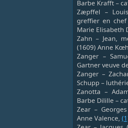
Barbe Krafft – c
Zæpffel – Louis
greffier en che
Marie Elisabeth 
Zahn – Jean, me
(1609) Anne Kœhl
Zanger – Samue
Gartner veuve de
Zanger – Zachar
Schupp – luthéri
Zanotta – Adam,
Barbe Dilille – c
Zear – Georges 
Anne Valence,
(1
Zear – Jacques 