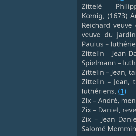
Zittelé – Phili
Kœnig, (1673) A
Reichard veuve 
veuve du jardin
Paulus – luthéri
Zittelin – Jean 
Spielmann – luth
Zittelin – Jean, t
Zittelin – Jean,
luthériens,
(1)
Zix – André, men
Zix – Daniel, re
Zix – Jean Dani
Salomé Memming