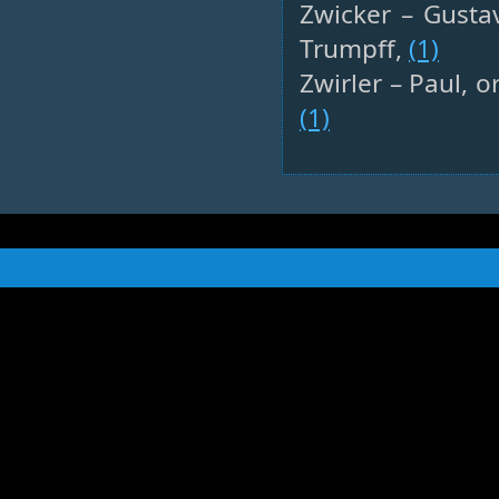
Zwicker – Gustav
Trumpff,
(1)
Zwirler – Paul, o
(1)