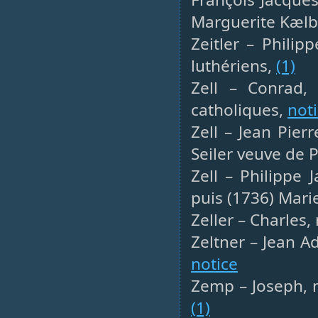
Marguerite Kælb
Zeitler – Philip
luthériens,
(1)
Zell – Conrad,
catholiques,
not
Zell – Jean Pie
Seiler veuve de 
Zell – Philippe 
puis (1736) Mari
Zeller – Charles,
Zeltner – Jean A
notice
Zemp – Joseph, m
(1)