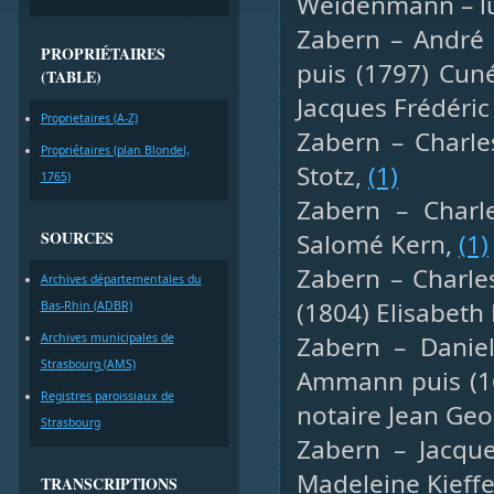
Weidenmann – lu
Zabern – André v
PROPRIÉTAIRES
puis (1797) Cun
(TABLE)
Jacques Frédéric
Proprietaires (A-Z)
Zabern – Charles
Propriétaires (plan Blondel,
Stotz,
(1)
1765)
Zabern – Charle
SOURCES
Salomé Kern,
(1)
Zabern – Charle
Archives départementales du
(1804) Elisabeth
Bas-Rhin (ADBR)
Archives municipales de
Zabern – Daniel
Strasbourg (AMS)
Ammann puis (16
Registres paroissiaux de
notaire Jean Geo
Strasbourg
Zabern – Jacques
Madeleine Kieffe
TRANSCRIPTIONS