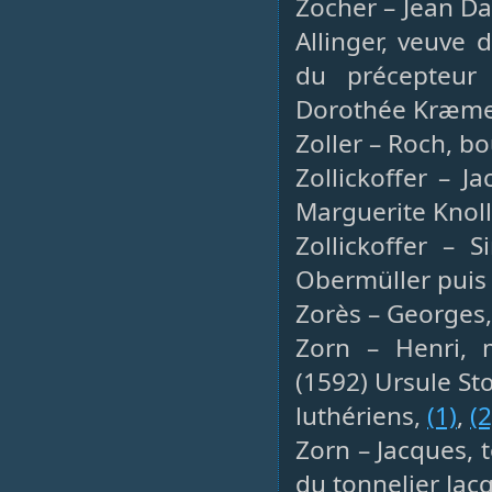
Zocher – Jean Dav
Allinger, veuve 
du précepteur 
Dorothée Kræmer
Zoller – Roch, bo
Zollickoffer – 
Marguerite Knol
Zollickoffer – 
Obermüller puis
Zorès – Georges, 
Zorn – Henri, 
(1592) Ursule S
luthériens,
(1)
,
(2
Zorn – Jacques, 
du tonnelier Jac