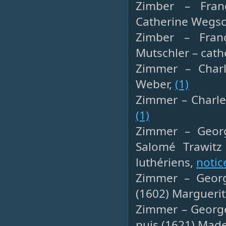
Zimber – Franç
Catherine Wegsc
Zimber – Fran
Mutschler – cath
Zimmer – Charl
Weber,
(1)
Zimmer – Charles
(1)
Zimmer – George
Salomé Trawitz
luthériens,
notic
Zimmer – George
(1602) Margueri
Zimmer – George
puis (1621) Made