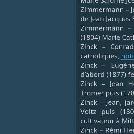
Marie Salomé Jo
Zimmermann – Je
de Jean Jacques 
Zimmermann – Xa
(1804) Marie Cat
Zinck – Conrad
catholiques,
not
Zinck – Eugène
d’abord (1877) f
Zinck – Jean He
Tromer puis (178
Zinck – Jean, ja
Voltz puis (18
cultivateur à Mi
Zinck – Rémi He