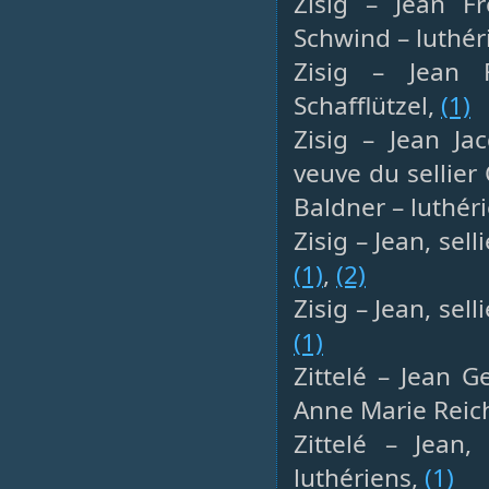
Zisig – Jean Fr
Schwind – luthér
Zisig – Jean F
Schafflützel,
(1)
Zisig – Jean Jac
veuve du sellier
Baldner – luthér
Zisig – Jean, sel
(1)
,
(2)
Zisig – Jean, sel
(1)
Zittelé – Jean G
Anne Marie Reich
Zittelé – Jean,
luthériens,
(1)