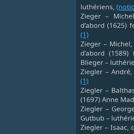
luthériens,
(noti
Zieger – Miche
d’abord (1625) f
(1)
Zieger – Michel,
d’abord (1589)
Blieger – luthéri
Ziegler – André, 
(1)
Ziegler – Baltha
(1697) Anne Made
Ziegler – Georg
Gutbub – luthéri
Ziegler – Isaac,