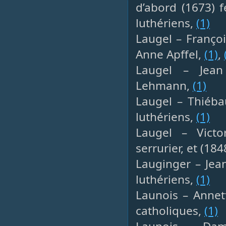
d’abord (1673) 
luthériens,
(1)
Laugel – Françoi
Anne Apffel,
(1)
,
Laugel – Jean 
Lehmann,
(1)
Laugel – Thiéba
luthériens,
(1)
Laugel – Victo
serrurier, et (1
Lauginger – Jean
luthériens,
(1)
Launois – Annett
catholiques,
(1)