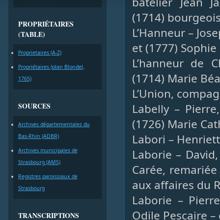
batelier Jean 
(1714) bourgeoi
PROPRIÉTAIRES
L’Hanneur – Jose
(TABLE)
et (1777) Sophie
Proprietaires (A-Z)
L’hanneur de Ch
Propriétaires (plan Blondel,
(1714) Marie Béa
1765)
L’Union, compagn
SOURCES
Labelly – Pierr
(1726) Marie Cat
Archives départementales du
Labori – Henriett
Bas-Rhin (ADBR)
Archives municipales de
Laborie – David,
Strasbourg (AMS)
Carée, remariée
Registres paroissiaux de
aux affaires du 
Strasbourg
Laborie – Pierre
Odile Pescaire –
TRANSCRIPTIONS