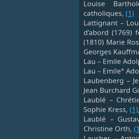
Louise Barth
catholiques,
(1)
Lattignant – Lou
d’abord (1769) 
(1810) Marie Ros
Georges Kauffm
Lau – Emile Adol
Lau – Emile° Adol
Laubenberg – Je
Jean Burchard Gü
Laublé – Chrétie
Sophie Kress,
(1)
Laublé – Gusta
Christine Orth,
(
Laucher – Antoi