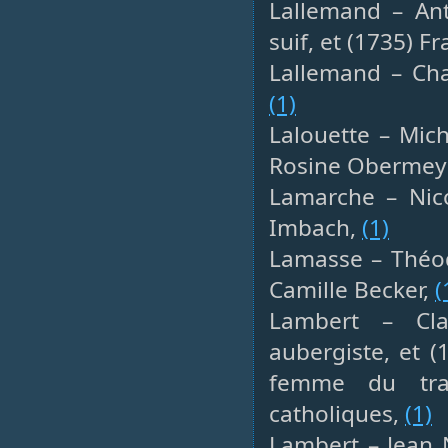
Lallemand – Ant
suif, et (1735) 
Lallemand – Char
(1)
Lalouette – Mich
Rosine Obermeye
Lamarche – Nicol
Imbach,
(1)
Lamasse – Théod
Camille Becker,
(
Lambert – Cla
aubergiste, et 
femme du tra
catholiques,
(1)
Lambert – Jean N