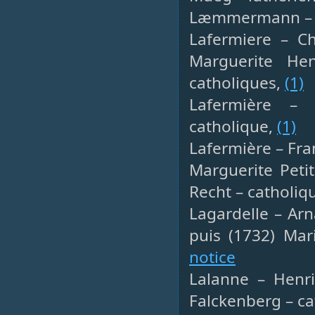
Læmmermann – Lo
Lafermiere – Ch
Marguerite He
catholiques,
(1)
Lafermière – F
catholique,
(1)
Lafermière – Fran
Marguerite Peti
Recht – catholiq
Lagardelle – Arn
puis (1732) Mar
notice
Lalanne – Henr
Falckenberg – ca