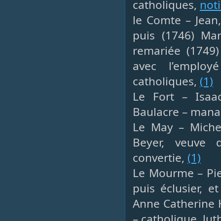
catholiques,
not
le Comte – Jean
puis (1746) Mar
remariée (1749)
avec l’employ
catholiques,
(1)
Le Fort – Isaa
Baulacre – mana
Le May – Michel
Beyer, veuve 
convertie,
(1)
Le Mourme – Pie
puis éclusier, 
Anne Catherine H
– catholique, lu