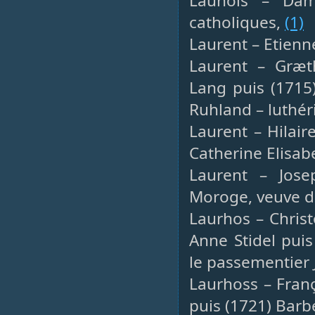
Launois – Dam
catholiques,
(1)
Laurent – Etienne
Laurent – Græt
Lang puis (1715
Ruhland – luthér
Laurent – Hilair
Catherine Elisabe
Laurent – Jose
Moroge, veuve de
Laurhos – Christ
Anne Stidel pui
le passementier
Laurhoss – Franç
puis (1721) Barb