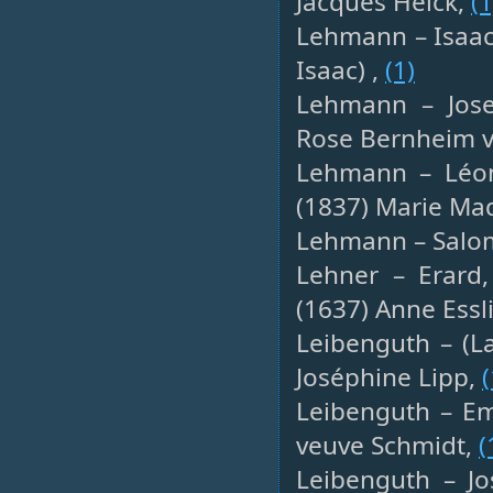
Jacques Helck,
(1
Lehmann – Isaac
Isaac) ,
(1)
Lehmann – Jose
Rose Bernheim v
Lehmann – Léon,
(1837) Marie Mad
Lehmann – Salomo
Lehner – Erard,
(1637) Anne Essl
Leibenguth – (La
Joséphine Lipp,
(
Leibenguth – Emi
veuve Schmidt,
(
Leibenguth – Jo