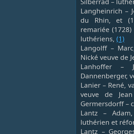
Silberrad – luthé
Langheinrich – 
du Rhin, et (
remariée (1728)
luthériens,
(1)
Langolff – Marc,
Nické veuve de J
Lanhoffer – J
Dannenberger, v
Lanier – René, 
veuve de Jean
Germersdorff – 
Lantz – Adam, 
luthérien et ré
Lantz – George