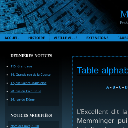
M
Étude
ACCUEIL
HISTOIRE
VIEILLE VILLE
EXTENSIONS
FAUB
DERNIÈRES NOTICES
115, Grand rue
Table alphab
14, Grande rue de la Course
17, rue Sainte-Madeleine
A
–
B
–
C
–
D
20, rue du Coin Brûlé
24, rue du Dôme
L’Excellent dit 
NOTICES MODIFIÉES
Memminger pui
Nom des rues, 1920