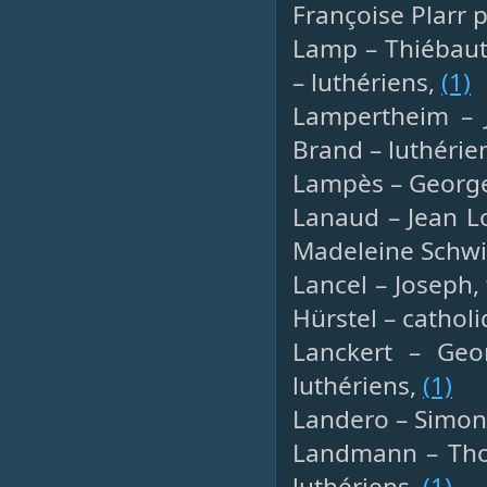
Françoise Plarr 
Lamp – Thiébaut,
– luthériens,
(1)
Lampertheim – J
Brand – luthérie
Lampès – Georges
Lanaud – Jean Lo
Madeleine Schw
Lancel – Joseph,
Hürstel – cathol
Lanckert – Geo
luthériens,
(1)
Landero – Simon, 
Landmann – Thom
luthériens,
(1)