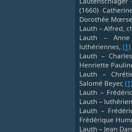
Lautenschlager 
(1660) Catherin
Dorothée Mœrsel
Lauth – Alfred, c
Lauth – Anne
luthériennes,
(1)
Lauth – Charles
Henriette Paulin
Lauth – Chréti
Salomé Beyer,
(1
Lauth – Frédéric
Lauth – luthérie
Lauth – Frédéri
Frédérique Hum
Lauth – Jean Dani