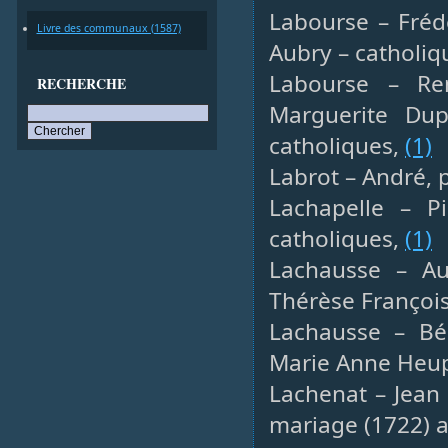
Labourse – Frédé
Livre des communaux (1587)
Aubry – catholiq
Labourse – Ren
RECHERCHE
Marguerite Dup
catholiques,
(1)
Labrot – André, 
Lachapelle – Pi
catholiques,
(1)
Lachausse – Au
Thérèse Françoi
Lachausse – Bé
Marie Anne Heup
Lachenat – Jean 
mariage (1722) 