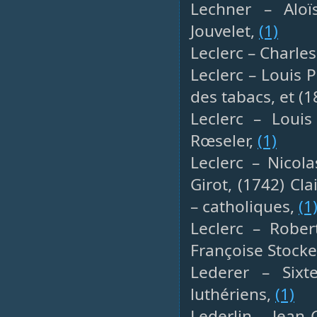
Lechner – Aloïs
Jouvelet,
(1)
Leclerc – Charles
Leclerc – Louis 
des tabacs, et (
Leclerc – Louis
Rœseler,
(1)
Leclerc – Nicola
Girot, (1742) Cl
– catholiques,
(1
Leclerc – Robert
Françoise Stocke
Lederer – Sixt
luthériens,
(1)
Lederlin – Jean 