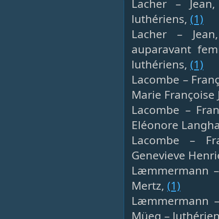
Lacher – Jean
luthériens,
(1)
Lacher – Jean,
auparavant fem
luthériens,
(1)
Lacombe – Franço
Marie Françoise
Lacombe – Franç
Eléonore Langha
Lacombe – Fra
Genevieve Henri
Læmmermann – Is
Mertz,
(1)
Læmmermann – J
Müeg – luthérie