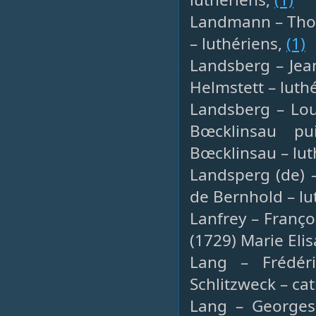
Landmann – Thom
– luthériens,
(1)
Landsberg – Jea
Helmstett – luth
Landsberg – Lou
Bœcklinsau pu
Bœcklinsau – lut
Landsperg (de) 
de Bernhold – lu
Lanfrey – Franço
(1729) Marie Eli
Lang – Frédéri
Schlitzweck – ca
Lang – Georges 