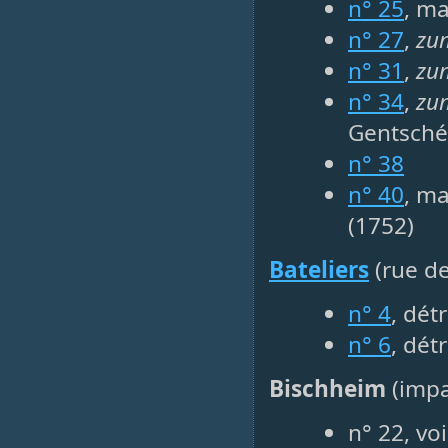
n° 25
, ma
n° 27
,
zum
n° 31
,
zu
n° 34
,
zum
Gentsché
n° 38
n° 40
, ma
(1752)
Bateliers
(rue de
n° 4
, dét
n° 6
, dét
Bischheim
(impa
n° 22, vo