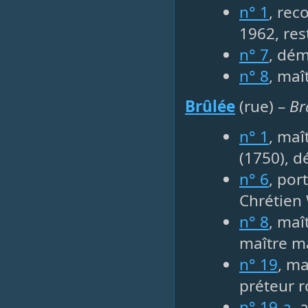
n° 1
, rec
1962, res
n° 7
, dém
n° 8
, maî
Brûlée
(rue) –
Br
n° 1
, maî
(1750), d
n° 6
, por
Chrétien
n° 8
, maî
maître ma
n° 19
, ma
préteur r
n° 19-a
, 