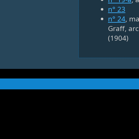
n° 23
n° 24
, ma
Graff, ar
(1904)