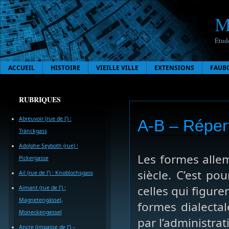
M
Étude
ACCUEIL
HISTOIRE
VIEILLE VILLE
EXTENSIONS
FAUB
RUBRIQUES
Abreuvoir (rue de l’) :
A-B – Réper
Tränckgass
Adolphe Seyboth (rue) :
Les formes alle
Pickergasse
siècle. C’est po
Ail (rue de l’) : Knoblochsgass
celles qui figure
Aimant (rue de l’) :
Magnetengässel,
formes dialecta
Moneckengessel
par l’administra
Ancre (impasse de l’) –