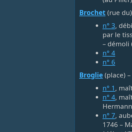
Brochet
(rue du
n° 3
, déb
par le ti
– démoli 
n° 4
n° 6
Broglie
(place) 
n° 1
, maî
n° 4
, maî
Hermanni
n° 7
, aub
1746 – Ma