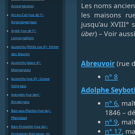
Les noms anciens
Anckergässlein
les maisons ru
Arc-en-Ciel (rue de l’) :
jusqu’au XVIII° 
Regenbogengass
Argile (rue de l’) :
über
) – Voir aussi
Leimengäßlein
Austerlitz (Petite rue d’) : Hinter
den Mauren
Abreuvoir
(rue d
Austerlitz (place d’) :
Metzgerplatz
n° 8
Austerlitz (rue d’) : Grosse
Viehegass
Adolphe Seybot
Aveugles (rue des) :
n° 6
, maî
Blindengass
1846 – dé
Bain-aux-Plantes (rue du) :
Pflantzbad
n° 9
, maî
Bain-Finkwiller (rue du) :
n° 17
, ma
Finckweiler-Bad gasse, im