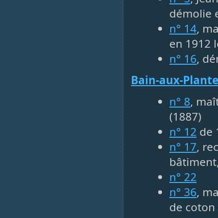
démolie 
n° 14
, ma
en 1912 l
n° 16
, dé
Bain-aux-Plant
n° 8
, maî
(1887)
n° 12
de 
n° 17
, re
bâtiment,
n° 22
n° 36
, ma
de coton 