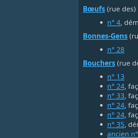
Bœufs
(rue des)
n° 4
, dém
Bonnes-Gens
(ru
n° 28
Bouchers
(rue d
n° 13
n° 24
, fa
n° 33
, fa
n° 24
, fa
n° 24
, fa
n° 35
, d
ancien n°