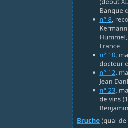
(début XI
Banque d
n° 8
, rec
Kermann, 
Hummel, 
France
n° 10
, ma
docteur e
n° 12
, m
Jean Dan
n° 23
, ma
de vins (
Benjamin 
Bruche
(quai de 