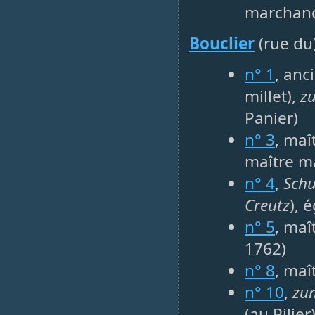
marchand
Bouclier
(rue du
n° 1
, an
millet),
z
Panier)
n° 3
, maî
maître m
n° 4
,
Schu
Creutz
), 
n° 5
, maî
1762)
n° 8
, maî
n° 10
,
zu
(au Pilier