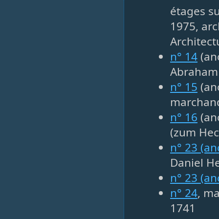
étages s
1975, arc
Architect
n° 14
(anc
Abraham 
n° 15
(anc
marchand
n° 16
(an
(zum Hec
n° 23 (an
Daniel He
n° 23 (an
n° 24
, ma
1741