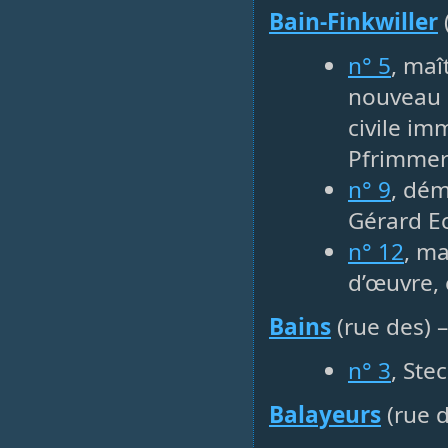
Bain-Finkwiller
n° 5
, maî
nouveau b
civile im
Pfrimmer
n° 9
, dém
Gérard Ec
n° 12
, ma
d’œuvre, 
Bains
(rue des) 
n° 3
, Ste
Balayeurs
(rue 