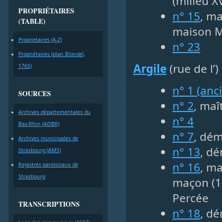
(milieu XV
PROPRIÉTAIRES
n° 15
, ma
(TABLE)
maison M
Proprietaires (A-Z)
n° 23
Propriétaires (plan Blondel,
Argile
(rue de l’)
1765)
n° 1 (anc
SOURCES
n° 2
, maî
Archives départementales du
n° 4
Bas-Rhin (ADBR)
n° 7
, dém
Archives municipales de
n° 13
, dé
Strasbourg (AMS)
n° 16
, m
Registres paroissiaux de
Strasbourg
maçon (1
Percée
TRANSCRIPTIONS
n° 18
, dé