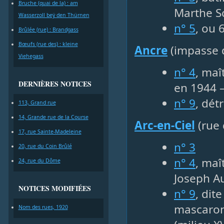
Bruche (quai de la) : am
Marthe S
Wasserzoll beÿ den Thürnen
n° 5
, ou 
Brûlée (rue) : Brandgass
Bœufs (rue des) : kleine
Ancre
(impasse d
Viehegass
n° 4
, maî
DERNIÈRES NOTICES
en 1944 
n° 9
, dét
113, Grand rue
14, Grande rue de la Course
Arc-en-Ciel
(rue 
17, rue Sainte-Madeleine
n° 3
20, rue du Coin Brûlé
n° 4
, maî
24, rue du Dôme
Joseph Au
NOTICES MODIFIÉES
n° 9
, dit
mascaron,
Nom des rues, 1920