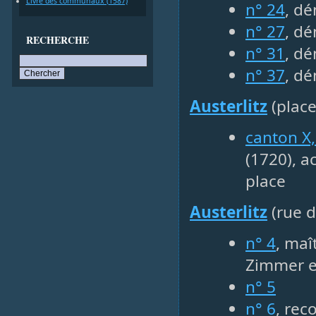
Livre des communaux (1587)
n° 24
, dé
n° 27
, dé
RECHERCHE
n° 31
, dé
n° 37
, dé
Austerlitz
(place
canton X,
(1720), a
place
Austerlitz
(rue d
n° 4
, maî
Zimmer e
n° 5
n° 6
, rec