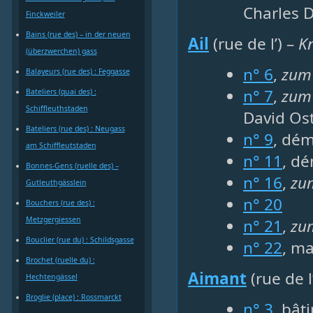
Charles 
Finckweiler
Bains (rue des) – in der neuen
Ail
(rue de l’) –
K
(überzwerchen) gass
n° 6
,
zum
Balayeurs (rue des) : Feggasse
n° 7
,
zum
Bateliers (quai des) :
Schiffleuthstaden
David Ost
Bateliers (rue des) : Neugass
n° 9
, dém
am Schiffleutstaden
n° 11
, dé
Bonnes-Gens (ruelle des) –
n° 16
,
zu
Gutleuthgässlein
n° 20
Bouchers (rue des) :
Metzgergiessen
n° 21
,
zu
Bouclier (rue du) : Schildsgasse
n° 22
, ma
Brochet (ruelle du) :
Aimant
(rue de l
Hechtengässel
Broglie (place) : Rossmarckt
n° 3
, bât