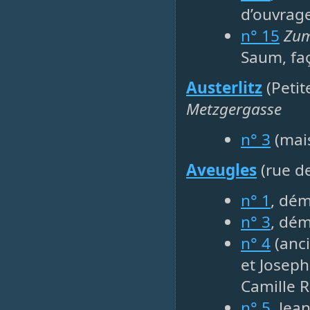
d’ouvrag
n° 15
Zum
Saum, fa
Austerlitz
(Petit
Metzgergasse
n° 3
(mais
Aveugles
(rue d
n° 1
, dém
n° 3
, dém
n° 4
(anci
et Josep
Camille R
n° 5
, Jea